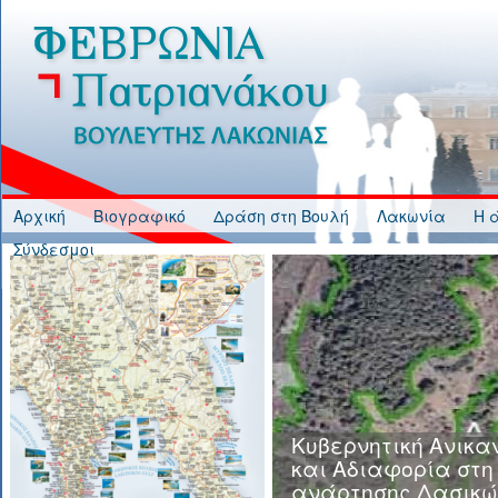
Jump to Content
Αρχική
Βιογραφικό
Δράση στη Βουλή
Λακωνία
Η 
Σύνδεσμοι
Κυβερνητική Ανικα
και Αδιαφορία στη
ανάρτησης Δασικώ