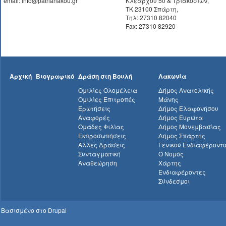
email: info@patrianakou.gr
Κλεάρχου 50 & Τριακοσίων,
ΤΚ 23100 Σπάρτη,
Τηλ: 27310 82040
Fax: 27310 82920
Αρχική
Βιογραφικό
Δράση στη Βουλή
Λακωνία
Ομιλίες Ολομέλεια
Δήμος Ανατολικής
Ομιλίες Επιτροπές
Μάνης
Ερωτήσεις
Δήμος Ελαφονήσου
Αναφορές
Δήμος Ευρώτα
Ομάδες Φιλίας
Δήμος Μονεμβασίας
Εκπροσωπήσεις
Δήμος Σπάρτης
Άλλες Δράσεις
Γενικού Ενδιαφέροντ
Συνταγματική
Ο Νομός
Αναθεώρηση
Χάρτης
Ενδιαφέροντες
Σύνδεσμοι
Βασισμένο στο
Drupal