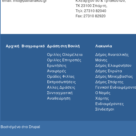
email: info@patrianakou.gr
Κλεάρχου 50 & Τριακοσίων,
ΤΚ 23100 Σπάρτη,
Τηλ: 27310 82040
Fax: 27310 82920
Αρχική
Βιογραφικό
Δράση στη Βουλή
Λακωνία
Ομιλίες Ολομέλεια
Δήμος Ανατολικής
Ομιλίες Επιτροπές
Μάνης
Ερωτήσεις
Δήμος Ελαφονήσου
Αναφορές
Δήμος Ευρώτα
Ομάδες Φιλίας
Δήμος Μονεμβασίας
Εκπροσωπήσεις
Δήμος Σπάρτης
Άλλες Δράσεις
Γενικού Ενδιαφέροντ
Συνταγματική
Ο Νομός
Αναθεώρηση
Χάρτης
Ενδιαφέροντες
Σύνδεσμοι
Βασισμένο στο
Drupal