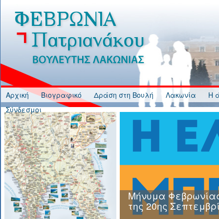
Jump to Content
Αρχική
Βιογραφικό
Δράση στη Βουλή
Λακωνία
Η 
Σύνδεσμοι
Μήνυμα Φεβρωνίας
της 20ης Σεπτεμβρ