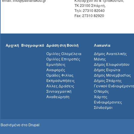
email: info@patrianakou.gr
Κλεάρχου 50 & Τριακοσίων,
ΤΚ 23100 Σπάρτη,
Τηλ: 27310 82040
Fax: 27310 82920
Αρχική
Βιογραφικό
Δράση στη Βουλή
Λακωνία
Ομιλίες Ολομέλεια
Δήμος Ανατολικής
Ομιλίες Επιτροπές
Μάνης
Ερωτήσεις
Δήμος Ελαφονήσου
Αναφορές
Δήμος Ευρώτα
Ομάδες Φιλίας
Δήμος Μονεμβασίας
Εκπροσωπήσεις
Δήμος Σπάρτης
Άλλες Δράσεις
Γενικού Ενδιαφέροντ
Συνταγματική
Ο Νομός
Αναθεώρηση
Χάρτης
Ενδιαφέροντες
Σύνδεσμοι
Βασισμένο στο
Drupal