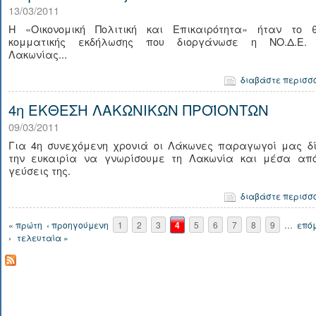
13/03/2011
Η «Οικονομική Πολιτική και Επικαιρότητα» ήταν το 
κομματικής εκδήλωσης που διοργάνωσε η ΝΟ.Δ.Ε. 
Λακωνίας...
διαβάστε περισσ
4η ΕΚΘΕΣΗ ΛΑΚΩΝΙΚΩΝ ΠΡΟΪΟΝΤΩΝ
09/03/2011
Για 4η συνεχόμενη χρονιά οι Λάκωνες παραγωγοί μας δί
την ευκαιρία να γνωρίσουμε τη Λακωνία και μέσα από
γεύσεις της.
διαβάστε περισσ
Σελίδες
« πρώτη
‹ προηγούμενη
1
2
3
4
5
6
7
8
9
…
επό
›
τελευταία »