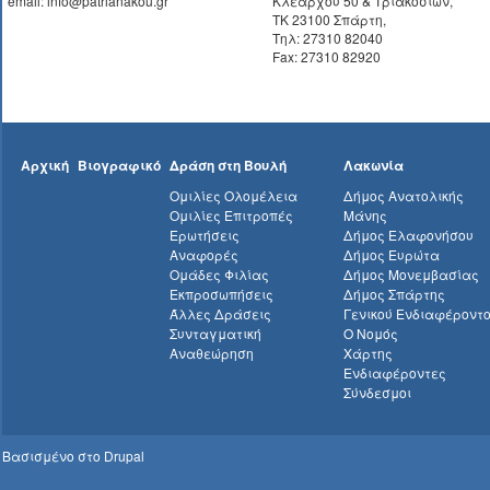
email: info@patrianakou.gr
Κλεάρχου 50 & Τριακοσίων,
ΤΚ 23100 Σπάρτη,
Τηλ: 27310 82040
Fax: 27310 82920
Αρχική
Βιογραφικό
Δράση στη Βουλή
Λακωνία
Ομιλίες Ολομέλεια
Δήμος Ανατολικής
Ομιλίες Επιτροπές
Μάνης
Ερωτήσεις
Δήμος Ελαφονήσου
Αναφορές
Δήμος Ευρώτα
Ομάδες Φιλίας
Δήμος Μονεμβασίας
Εκπροσωπήσεις
Δήμος Σπάρτης
Άλλες Δράσεις
Γενικού Ενδιαφέροντ
Συνταγματική
Ο Νομός
Αναθεώρηση
Χάρτης
Ενδιαφέροντες
Σύνδεσμοι
Βασισμένο στο
Drupal