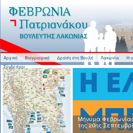
Jump to Content
Αρχική
Βιογραφικό
Δράση στη Βουλή
Λακωνία
Η 
Σύνδεσμοι
Μήνυμα Φεβρωνίας
της 20ης Σεπτεμβρ