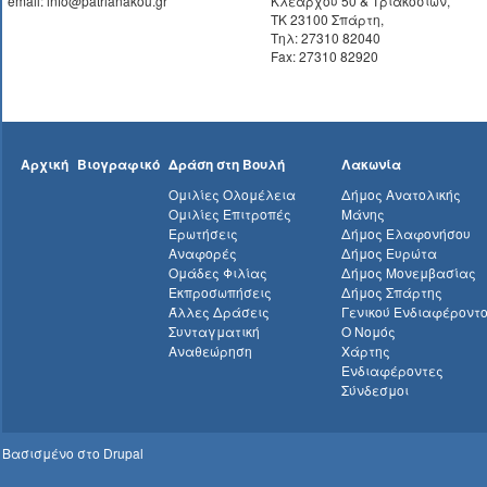
email: info@patrianakou.gr
Κλεάρχου 50 & Τριακοσίων,
ΤΚ 23100 Σπάρτη,
Τηλ: 27310 82040
Fax: 27310 82920
Αρχική
Βιογραφικό
Δράση στη Βουλή
Λακωνία
Ομιλίες Ολομέλεια
Δήμος Ανατολικής
Ομιλίες Επιτροπές
Μάνης
Ερωτήσεις
Δήμος Ελαφονήσου
Αναφορές
Δήμος Ευρώτα
Ομάδες Φιλίας
Δήμος Μονεμβασίας
Εκπροσωπήσεις
Δήμος Σπάρτης
Άλλες Δράσεις
Γενικού Ενδιαφέροντ
Συνταγματική
Ο Νομός
Αναθεώρηση
Χάρτης
Ενδιαφέροντες
Σύνδεσμοι
Βασισμένο στο
Drupal