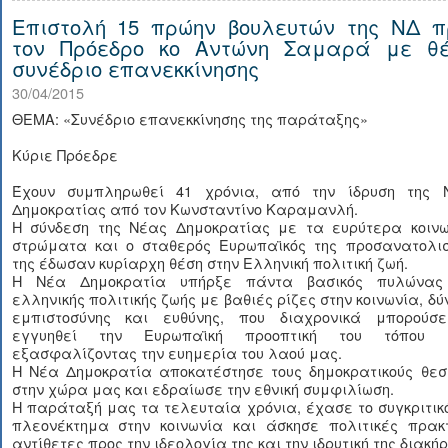
Επιστολή 15 πρώην βουλευτών της ΝΔ π
τον Πρόεδρο κο Αντώνη Σαμαρά με θ
συνέδριο επανεκκίνησης
30/04/2015
ΘΕΜΑ: «Συνέδριο επανεκκίνησης της παράταξης»
Κύριε Πρόεδρε
Έχουν συμπληρωθεί 41 χρόνια, από την ίδρυση της 
Δημοκρατίας από τον Κωνσταντίνο Καραμανλή.
Η σύνδεση της Νέας Δημοκρατίας με τα ευρύτερα κοινω
στρώματα και ο σταθερός Ευρωπαϊκός της προσανατολισ
της έδωσαν κυρίαρχη θέση στην Ελληνική πολιτική ζωή.
Η Νέα Δημοκρατία υπήρξε πάντα βασικός πυλώνας
ελληνικής πολιτικής ζωής με βαθιές ρίζες στην κοινωνία, δ
εμπιστοσύνης και ευθύνης, που διαχρονικά μπορούσ
εγγυηθεί την Ευρωπαϊκή προοπτική του τόπου 
εξασφαλίζοντας την ευημερία του λαού μας.
Η Νέα Δημοκρατία αποκατέστησε τους δημοκρατικούς θεσ
στην χώρα μας και εδραίωσε την εθνική συμφιλίωση.
Η παράταξή μας τα τελευταία χρόνια, έχασε το συγκριτικ
πλεονέκτημα στην κοινωνία και άσκησε πολιτικές πρακτ
αντίθετες προς την ιδεολογία της και την ιδρυτική της διακήρ