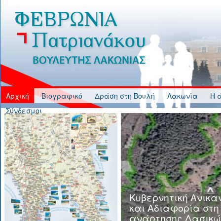
Jump to Content
Αρχική
Βιογραφικό
Δράση στη Βουλή
Λακωνία
Η 
Σύνδεσμοι
Κυβερνητική Ανικα
και Αδιαφορία στη
ανάρτησης Δασικώ