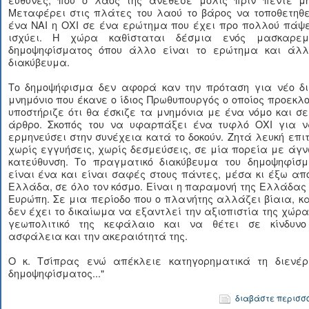
Μεταφέρει στις πλάτες του λαού το βάρος να τοποθετηθε
ένα ΝΑΙ η ΟΧΙ σε ένα ερώτημα που έχει προ πολλού πάψε
ισχύει. Η χώρα καθίσταται δέσμια ενός μασκαρεμ
δημοψηφίσματος όπου άλλο είναι το ερώτημα και άλλ
διακύβευμα.
Το δημοψήφισμα δεν αφορά καν την πρόταση για νέο δι
μνημόνιο που έκανε ο ίδιος Πρωθυπουργός ο οποίος προεκλ
υποστήριζε ότι θα έσκιζε τα μνημόνια με ένα νόμο και σ
άρθρο. Σκοπός του να υφαρπάξει ένα τυφλό ΟΧΙ για ν
ερμηνεύσει στην συνέχεια κατά το δοκούν. Ζητά λευκή επι
χωρίς εγγυήσεις, χωρίς δεσμεύσεις, σε μία πορεία με άγ
κατεύθυνση. Το πραγματικό διακύβευμα του δημοψηφίσμ
είναι ένα και είναι σαφές στους πάντες, μέσα κι έξω απ
Ελλάδα, σε όλο τον κόσμο. Είναι η παραμονή της Ελλάδας
Ευρώπη. Σε μια περίοδο που ο πλανήτης αλλάζει βίαια, κ
δεν έχει το δικαίωμα να εξαντλεί την αξιοπιστία της χώρα
γεωπολιτικό της κεφάλαιο και να θέτει σε κίνδυνο
ασφάλεια και την ακεραιότητά της.
Ο κ. Τσίπρας ενώ απέκλειε κατηγορηματικά τη διενέρ
δημοψηφίσματος..."
διαβάστε περισσ