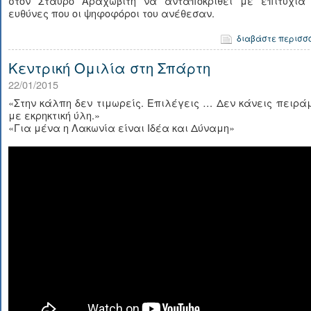
στον Σταύρο Αραχωβίτη να ανταποκριθεί με επιτυχία 
ευθύνες που οι ψηφοφόροι του ανέθεσαν.
διαβάστε περισσ
Κεντρική Ομιλία στη Σπάρτη
22/01/2015
«Στην κάλπη δεν τιμωρείς. Επιλέγεις … Δεν κάνεις πειρ
με εκρηκτική ύλη.»
«Για μένα η Λακωνία είναι Ιδέα και Δύναμη»