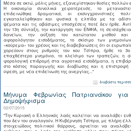
Μέσα σε οκτώ, μόλις μήνες, εξανεμίστηκαν θυσίες πολλών 
Η οικονομία συνολικά χειροτέρευσε, το μεταναστευ
επιδεινώθηκε δραματικά, οι εκσυγχρονιστικές πολιτ
εγκαταλείφθηκαν και φυσικά η ελπίδα με τα αδίστ
ψέματα και τις αβάσιμες υποσχέσεις ποτέ δεν ήρθε. Αντ
την 13η σύνταξη, την κατάργηση του ΕΝΦΙΑ, τη σεισάχθει
δανείων, την αύξηση του κατώτατου μισθού και
αφορολόγητου εισοδήματος, το σκίσιμο των μνημονίων
«κούρεμα» του χρέους και τις διαβεβαιώσεις ότι οι ευρωπαί
χορεύουν στους ρυθμούς του κου Τσίπρα, ήρθε το 3ο
επαχθέστερο μνημόνιο, το κλείσιμο των τραπεζών, η ά
φορολογική επιδρομή στα αγροτικά εισοδήματα, η επιβάρ
στο κόστος παραγωγής και διαβίωσης και η επιστροφή 
ύφεση, με νέα επιδείνωση της ανεργίας..."
διαβάστε περισσ
Μήνυμα Φεβρωνίας Πατριανάκου για
Δημοψήφισμα
02/07/2015
"Την Κυριακή ο Ελληνικός λαός καλείται να αναλάβει ευ
που δεν του αναλογούν. Η Κυβέρνηση Τσίπρα, με πλήρη έλ
στοιχειώδους πολιτικού θάρρους, αρνείται να αναλάβει
ευθύνες, που ο λαός της ανέθεσε μόλις πριν πέντε μή