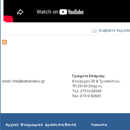
διαβάστε περισσ
Γραφείο Σπάρτης:
email: info@patrianakou.gr
Κλεάρχου 50 & Τριακοσίων,
ΤΚ 23100 Σπάρτη,
Τηλ: 27310 82040
Fax: 27310 82920
Αρχική
Βιογραφικό
Δράση στη Βουλή
Λακωνία