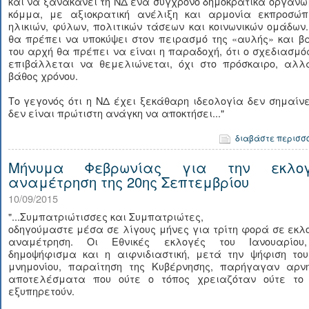
και να ξανακάνει τη ΝΔ ένα σύγχρονο δημοκρατικά οργαν
κόμμα, με αξιοκρατική ανέλιξη και αρμονία εκπροσώπ
ηλικιών, φύλων, πολιτικών τάσεων και κοινωνικών ομάδων
θα πρέπει να υποκύψει στον πειρασμό της «αυλής» και β
του αρχή θα πρέπει να είναι η παραδοχή, ότι ο σχεδιασμό
επιβάλλεται να θεμελιώνεται, όχι στο πρόσκαιρο, αλλ
βάθος χρόνου.
Το γεγονός ότι η ΝΔ έχει ξεκάθαρη ιδεολογία δεν σημαίνε
δεν είναι πρώτιστη ανάγκη να αποκτήσει..."
διαβάστε περισσ
Μήνυμα Φεβρωνίας για την εκλογ
αναμέτρηση της 20ης Σεπτεμβρίου
10/09/2015
"...Συμπατριώτισσες και Συμπατριώτες,
οδηγούμαστε μέσα σε λίγους μήνες για τρίτη φορά σε εκλ
αναμέτρηση. Οι Εθνικές εκλογές του Ιανουαρίου
δημοψήφισμα και η αιφνιδιαστική, μετά την ψήφιση του
μνημονίου, παραίτηση της Κυβέρνησης, παρήγαγαν αρνη
αποτελέσματα που ούτε ο τόπος χρειαζόταν ούτε το
εξυπηρετούν.