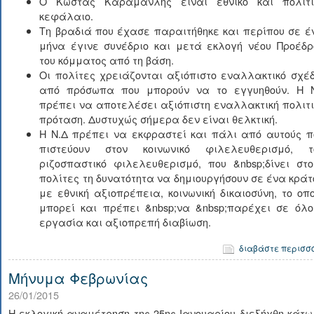
Ο Κώστας Καραμανλής είναι εθνικό και πολιτι
κεφάλαιο.
Τη βραδιά που έχασε παραιτήθηκε και περίπου σε έ
μήνα έγινε συνέδριο και μετά εκλογή νέου Προέδρ
του κόμματος από τη βάση.
Οι πολίτες χρειάζονται αξιόπιστο εναλλακτικό σχέδ
από πρόσωπα που μπορούν να το εγγυηθούν. Η 
πρέπει να αποτελέσει αξιόπιστη εναλλακτική πολιτι
πρόταση. Δυστυχώς σήμερα δεν είναι θελκτική.
Η Ν.Δ πρέπει να εκφραστεί και πάλι από αυτούς π
πιστεύουν στον κοινωνικό φιλελευθερισμό, τ
ριζοσπαστικό φιλελευθερισμό, που &nbsp;δίνει στο
πολίτες τη δυνατότητα να δημιουργήσουν σε ένα κράτ
με εθνική αξιοπρέπεια, κοινωνική δικαιοσύνη, το οπο
μπορεί και πρέπει &nbsp;να &nbsp;παρέχει σε όλο
εργασία και αξιοπρεπή διαβίωση.
διαβάστε περισσ
Μήνυμα Φεβρωνίας
26/01/2015
Η εκλογική αναμέτρηση της 25ης Ιανουαρίου διεξήχθη κάτ