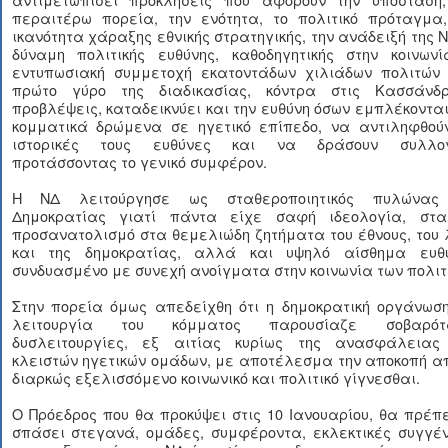
περαιτέρω πορεία, την ενότητα, το πολιτικό πρόταγμα,
ικανότητα χάραξης εθνικής στρατηγικής, την ανάδειξή της 
δύναμη πολιτικής ευθύνης, καθοδηγητικής στην κοινωνί
εντυπωσιακή συμμετοχή εκατοντάδων χιλιάδων πολιτών 
πρώτο γύρο της διαδικασίας, κόντρα στις Κασσάνδρ
προβλέψεις, καταδεικνύει και την ευθύνη όσων εμπλέκοντα
κομματικά δρώμενα σε ηγετικό επίπεδο, να αντιληφθούν
ιστορικές τους ευθύνες και να δράσουν συλλογ
προτάσσοντας το γενικό συμφέρον.
Η ΝΔ λειτούργησε ως σταθεροποιητικός πυλώνας
Δημοκρατίας γιατί πάντα είχε σαφή ιδεολογία, στα
προσανατολισμό στα θεμελιώδη ζητήματα του έθνους, του
και της δημοκρατίας, αλλά και υψηλό αίσθημα ευθύ
συνδυασμένο με συνεχή ανοίγματα στην κοινωνία των πολιτ
Στην πορεία όμως απεδείχθη ότι η δημοκρατική οργάνωση
λειτουργία του κόμματος παρουσίαζε σοβαρότ
δυσλειτουργίες, εξ αιτίας κυρίως της ανασφάλειας
κλειστών ηγετικών ομάδων, με αποτέλεσμα την αποκοπή α
διαρκώς εξελισσόμενο κοινωνικό και πολιτικό γίγνεσθαι.
Ο Πρόεδρος που θα προκύψει στις 10 Ιανουαρίου, θα πρέπ
σπάσει στεγανά, ομάδες, συμφέροντα, εκλεκτικές συγγέν