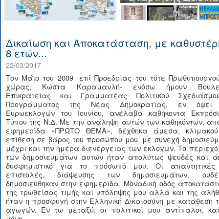
Δικαίωση και Αποκατάσταση, με καθυστέρ
8 ετών...
22/03/2017
Τον Μάϊο του 2009 -επί Προεδρίας του τότε Πρωθυπουργο
χώρας, Κώστα Καραμανλή- ενόσω ήμουν Βουλε
Επικρατείας και Γραμματέας Πολιτικού Σχεδιασμ
Προγράμματος της Νέας Δημοκρατίας, εν όψει
Ευρωεκλογών του Ιουνίου, ανέλαβα καθήκοντα Εκπρόσ
Τύπου της Ν.Δ. Με την ανάληψη αυτών των καθηκόντων, απ
εφημερίδα «ΠΡΩΤΟ ΘΕΜΑ», δέχθηκα άμεσα, κλιμακού
επίθεση σε βάρος του προσώπου μου, με συνεχή δημοσιεύ
μέχρι και την ημέρα διενέργειας των εκλογών. Το περιεχ
των δημοσιευμάτων αυτών ήταν απολύτως ψευδές και ά
δυσφημιστικό για το πρόσωπό μου. Οι απαντητικές
επιστολές, διάψευσης των δημοσιευμάτων, ουδέ
δημοσιεύθηκαν στην εφημερίδα. Μοναδική οδός αποκατάστ
της τρωθείσας τιμής και υπόληψης μου αλλά και της αλή
ήταν η προσφυγή στην Ελληνική Δικαιοσύνη με κατάθεση 
αγωγών. Εν τω μεταξύ, οι πολιτικοί μου αντίπαλοι, και
μόνο....