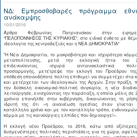
ΝΔ: Εμπροσθοβαρές πρόγραμμα εθνι
ανάκαμψης
10/01/2016
Άρθρο Φεβρωνίας Πατριανάκου στην εφημερ
"ΠΕΛΟΠΟΝΝΗΣΟΣ ΤΗΣ ΚΥΡΙΑΚΗΣ", στο ειδικό ένθετο με θέμ
ιδεολογία της κεντροδεξιάς και η ΝΕΑ ΔΗΜΟΚΡΑΤΙΑ"
"Η Νέα Δημοκρατία, το μακροβιότερο και ισχυρότερο κόμμ
μεταπολίτευσης, μετά την εκλογική ήττα του 2
επιδεικνύοντας ισχυρά αντανακλαστικά πολιτ
προσαρμογής, μετέτρεψε την εκλογή του Προέδρου της
υπόθεση οποιουδήποτε πολίτη επιθυμεί να συμμετέχει στα 
και μετέρχεται των ιδεολογικών της Αρχών. Στην πράξη,
την δύσκολη οικονομικό-πολιτική συγκυρία, η νέα διαδι
λειτούργησε, ενισχύοντας την παράταξη, η οποία μόλις σε 
χρόνια επανήλθε στην κυβέρνηση, δικαιώνοντας τη ρήση
ιδρυτή της ότι «η ανανέωση ηγεσίας όταν γίνεται 
κατάλληλο χρόνο και με τον κατάλληλο τρόπο, ενδυναμών
κόμμα με τις καινούργιες ελπίδες που δημιουργεί».
Η εκλογή νέου Προέδρου, το 2016, κάτω από οξύτερες
δυσμενέστερες πολιτικές περιστάσεις για τη χώρα, οφείλ
αντιμετωπίσει προκλήσεις που αφορούν την υπόσταση,