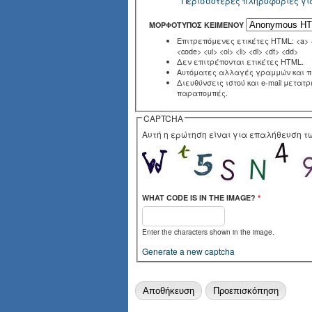
Περισσότερες πληροφορίες γι
ΜΟΡΦΌΤΥΠΟΣ ΚΕΙΜΈΝΟΥ
Επιτρεπόμενες ετικέτες HTML: <a> <e
<code> <ul> <ol> <li> <dl> <dt> <dd>
Δεν επιτρέπονται ετικέτες HTML.
Αυτόματες αλλαγές γραμμών και 
Διευθύνσεις ιστού και e-mail μετατ
παραπομπές.
CAPTCHA
Αυτή η ερώτηση είναι για επαλήθευση 
WHAT CODE IS IN THE IMAGE?
*
Enter the characters shown in the image.
Generate a new captcha