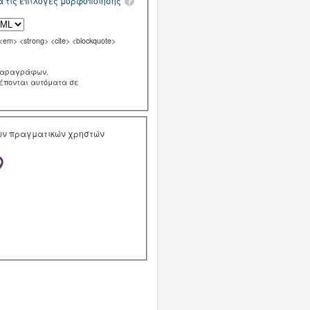
α τις επιλογές μορφοποίησης
m> <strong> <cite> <blockquote>
παραγράφων.
ρέπονται αυτόματα σε
των πραγματικών χρηστών