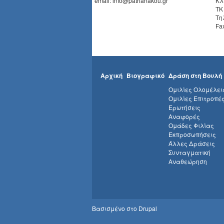
email: info@patrianakou.gr
Κλ
ΤΚ
Τη
Fa
Αρχική
Βιογραφικό
Δράση στη Βουλή
Ομιλίες Ολομέλει
Ομιλίες Επιτροπέ
Ερωτήσεις
Αναφορές
Ομάδες Φιλίας
Εκπροσωπήσεις
Άλλες Δράσεις
Συνταγματική
Αναθεώρηση
Βασισμένο στο
Drupal