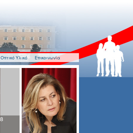
Οπτικό Υλικό
Επικοινωνία
λγησία