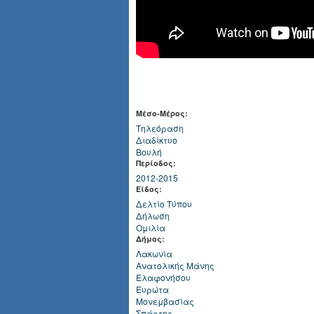
Μέσο-Μέρος:
Τηλεόραση
Διαδίκτυο
Βουλή
Περίοδος:
2012-2015
Είδος:
Δελτίο Τύπου
Δήλωση
Ομιλία
Δήμος:
Λακωνία
Ανατολικής Μάνης
Ελαφονήσου
Ευρώτα
Μονεμβασίας
Σπάρτης