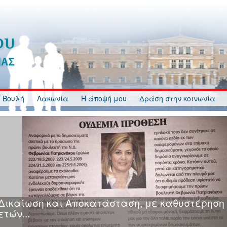
 Βουλή
Λακωνία
Η άποψή μου
Δράση στην κοινωνία
Κυβερνητική Ανικανότητα, Ανευθυνότητα, Ανα
και Αδιαφορία στη διαδικασία κατάρτισης και
ανάρτησης Δασικών Χαρτών