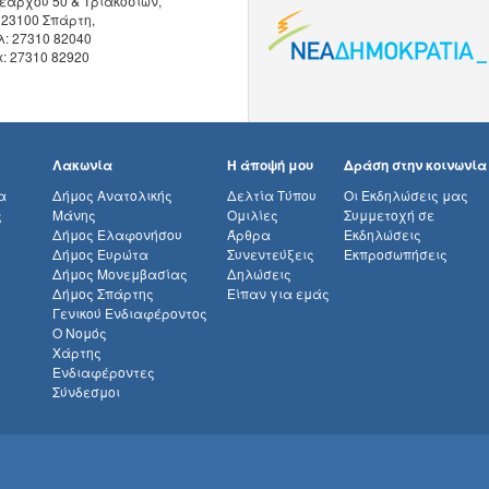
εάρχου 50 & Τριακοσίων,
 23100 Σπάρτη,
λ: 27310 82040
x: 27310 82920
Λακωνία
Η άποψή μου
Δράση στην κοινωνία
α
Δήμος Ανατολικής
Δελτία Τύπου
Οι Εκδηλώσεις μας
ς
Μάνης
Ομιλίες
Συμμετοχή σε
Δήμος Ελαφονήσου
Άρθρα
Εκδηλώσεις
Δήμος Ευρώτα
Συνεντεύξεις
Εκπροσωπήσεις
Δήμος Μονεμβασίας
Δηλώσεις
Δήμος Σπάρτης
Είπαν για εμάς
Γενικού Ενδιαφέροντος
Ο Νομός
Χάρτης
Ενδιαφέροντες
Σύνδεσμοι