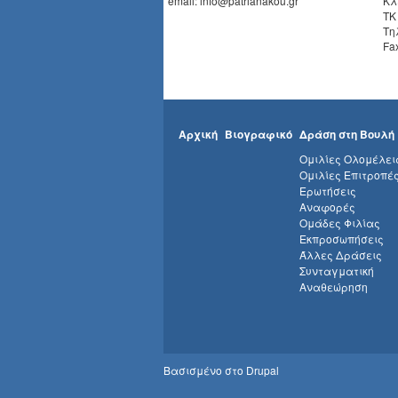
email: info@patrianakou.gr
Κλ
ΤΚ
Τη
Fa
Αρχική
Βιογραφικό
Δράση στη Βουλή
Ομιλίες Ολομέλει
Ομιλίες Επιτροπέ
Ερωτήσεις
Αναφορές
Ομάδες Φιλίας
Εκπροσωπήσεις
Άλλες Δράσεις
Συνταγματική
Αναθεώρηση
Βασισμένο στο
Drupal