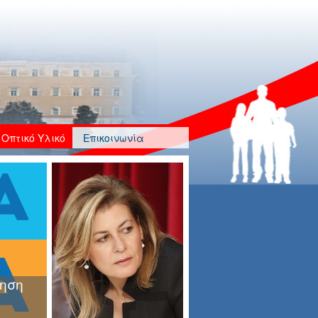
Οπτικό Υλικό
Επικοινωνία
Δικαίωση και Αποκατάσταση, με
καθυστέρηση 8 ετών...
Κυβερνητική Ανικανότητα,
Ανευθυνότητα, Αναλγησία και
Αδιαφορία στη διαδικασία
ηση
κατάρτισης και...
ΝΔ: Εμπροσθοβαρές πρόγραμμα