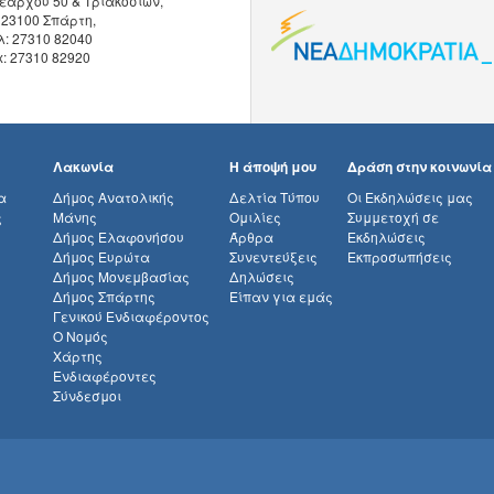
εάρχου 50 & Τριακοσίων,
 23100 Σπάρτη,
λ: 27310 82040
x: 27310 82920
Λακωνία
Η άποψή μου
Δράση στην κοινωνία
α
Δήμος Ανατολικής
Δελτία Τύπου
Οι Εκδηλώσεις μας
ς
Μάνης
Ομιλίες
Συμμετοχή σε
Δήμος Ελαφονήσου
Άρθρα
Εκδηλώσεις
Δήμος Ευρώτα
Συνεντεύξεις
Εκπροσωπήσεις
Δήμος Μονεμβασίας
Δηλώσεις
Δήμος Σπάρτης
Είπαν για εμάς
Γενικού Ενδιαφέροντος
Ο Νομός
Χάρτης
Ενδιαφέροντες
Σύνδεσμοι