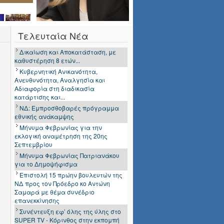
εθνικής ανάκαμψης
Μήνυμα Φεβρωνίας για την
εκλογική αναμέτρηση της 20ης
Σεπτεμβρίου
Τελευταία Νέα
Μήνυμα Φεβρωνίας Πατριανάκου
για το Δημοψήφισμα
Επιστολή 15 πρώην βουλευτών της
ΝΔ προς τον Πρόεδρο κο Αντώνη
Σαμαρά με θέμα συνέδριο
επανεκκίνησης
Συνέντευξη εφ’ όλης της ύλης στο
SUPER TV - Κόρινθος στην εκπομπή
«Ρωγμή Φωτός», προσκεκλημένη
από...
Μήνυμα Φεβρωνίας
Συνέντευξη στο notospress.gr και στο
δημοσιογράφο κ. Η. Μπόνο
Η κεντρική ομιλία της Φεβρωνίας
Πατριανάκου στη Σπάρτη
Κεντρική Ομιλία στη Σπάρτη
Βίντεο με αποσπάσματα από
τοποθετήσεις μου στη Βουλή
Φεβρωνία Πατριανάκου: Η Λακωνία
έχει τη δική της Δυνατή Φωνή!