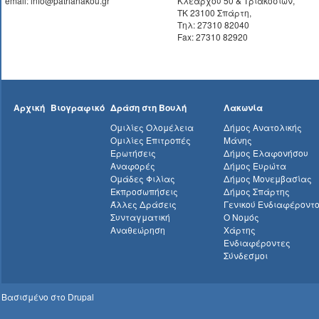
email: info@patrianakou.gr
Κλεάρχου 50 & Τριακοσίων,
ΤΚ 23100 Σπάρτη,
Τηλ: 27310 82040
Fax: 27310 82920
Αρχική
Βιογραφικό
Δράση στη Βουλή
Λακωνία
Ομιλίες Ολομέλεια
Δήμος Ανατολικής
Ομιλίες Επιτροπές
Μάνης
Ερωτήσεις
Δήμος Ελαφονήσου
Αναφορές
Δήμος Ευρώτα
Ομάδες Φιλίας
Δήμος Μονεμβασίας
Εκπροσωπήσεις
Δήμος Σπάρτης
Άλλες Δράσεις
Γενικού Ενδιαφέροντ
Συνταγματική
Ο Νομός
Αναθεώρηση
Χάρτης
Ενδιαφέροντες
Σύνδεσμοι
Βασισμένο στο
Drupal