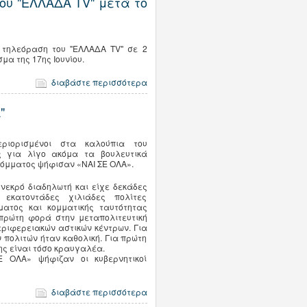
ου "ΕΛΛΑΔΑ TV" μετά το
 τηλεόραση του "ΕΛΛΑΔΑ TV" σε 2
μα της 17ης Ιουνίου.
διαβάστε περισσότερα
"
περιορισμένοι στα καλούπια του
ς για λίγο ακόμα τα βουλευτικά
κόμματος ψήφισαν «ΝΑΙ ΣΕ ΟΛΑ».
νεκρό διαδηλωτή και είχε δεκάδες
εκατοντάδες χιλιάδες πολίτες
ματος και κομματικής ταυτότητας
 πρώτη φορά στην μεταπολιτευτική
ριφερειακών αστικών κέντρων. Για
 πολιτών ήταν καθολική. Για πρώτη
ης είναι τόσο κραυγαλέα.
Ε ΟΛΑ» ψήφιζαν οι κυβερνητικοί
διαβάστε περισσότερα