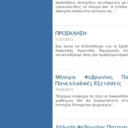
προκλήσεις, συνεχίζεις να υπηρετείς με 
εγκαταλείπεις τα όνειρά σου.
Η ελπίδα
ακουμπά επάνω στη νεολαία της..."
ΠΡΟΣΚΛΗΣΗ
01/07/2013
Σας καλώ να συζητήσουμε για το Σχέδι
Λακωνικής Αγροτικής Παραγωγής σ
ανταλλάξουμε ιδέες και προβληματισμούς
Μήνυμα Φεβρωνίας Πα
Πανελλαδικές Εξετάσεις
16/05/2013
"Εύχομαι ολόψυχα σε όλα τα Λακωνόπουλ
μαθήτριες που θα διαγωνιστείτε στι
επιτυχία, δύναμη και ψυχραιμία...
Δήλωση Φεβρωνίας Πατρια