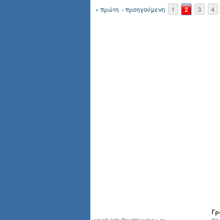
Σελίδες
« πρώτη
‹ προηγούμενη
1
2
3
4
Γρ