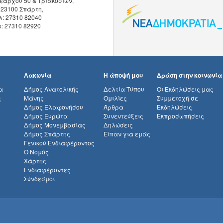
εάρχου 50 & Τριακοσίων,
 23100 Σπάρτη,
λ: 27310 82040
x: 27310 82920
Λακωνία
Η άποψή μου
Δράση στην κοινωνία
α
Δήμος Ανατολικής
Δελτία Τύπου
Οι Εκδηλώσεις μας
ς
Μάνης
Ομιλίες
Συμμετοχή σε
Δήμος Ελαφονήσου
Άρθρα
Εκδηλώσεις
Δήμος Ευρώτα
Συνεντεύξεις
Εκπροσωπήσεις
Δήμος Μονεμβασίας
Δηλώσεις
Δήμος Σπάρτης
Είπαν για εμάς
Γενικού Ενδιαφέροντος
Ο Νομός
Χάρτης
Ενδιαφέροντες
Σύνδεσμοι