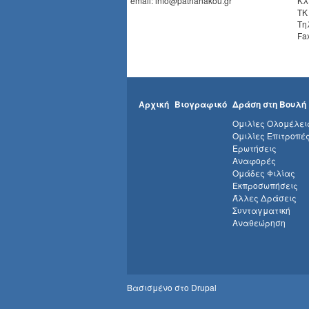
email: info@patrianakou.gr
Κλ
ΤΚ
Τη
Fa
Αρχική
Βιογραφικό
Δράση στη Βουλή
Ομιλίες Ολομέλει
Ομιλίες Επιτροπέ
Ερωτήσεις
Αναφορές
Ομάδες Φιλίας
Εκπροσωπήσεις
Άλλες Δράσεις
Συνταγματική
Αναθεώρηση
Βασισμένο στο
Drupal