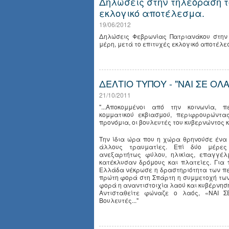
Δηλώσεις στην τηλεόραση τ
εκλογικό αποτέλεσμα.
19/06/2012
Δηλώσεις Φεβρωνίας Πατριανάκου στην
μέρη, μετά το επιτυχές εκλογικό αποτέλεσ
ΔΕΛΤΙΟ ΤΥΠΟΥ - "ΝΑΙ ΣΕ ΟΛΑ
21/10/2011
"...Αποκομμένοι από την κοινωνία, 
κομματικού εκβιασμού, περιφρουρώντα
προνόμια, οι βουλευτές του κυβερνώντος 
Την ίδια ώρα που η χώρα θρηνούσε ένα 
άλλους τραυματίες. Επί δύο μέρες 
ανεξαρτήτως φύλου, ηλικίας, επαγγέλ
κατέκλυσαν δρόμους και πλατείες. Για
Ελλάδα νέκρωσε η δραστηριότητα των πε
πρώτη φορά στη Σπάρτη η συμμετοχή των
φορά η αναντιστοιχία λαού και κυβέρνησ
Αντισταθείτε φώναζε ο λαός, «ΝΑΙ Σ
Βουλευτές..."