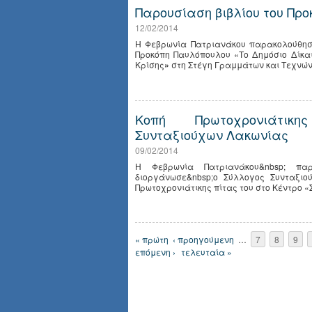
Παρουσίαση βιβλίου του Πρ
12/02/2014
Η Φεβρωνία Πατριανάκου παρακολούθησε
Προκόπη Παυλόπουλου «Το Δημόσιο Δίκαι
Κρίσης
»
στη Στέγη Γραμμάτων και Τεχνών
Κοπή Πρωτοχρονιάτικ
Συνταξιούχων Λακωνίας
09/02/2014
Η Φεβρωνία Πατριανάκου&nbsp; πα
διοργάνωσε&nbsp;ο Σύλλογος Συνταξιο
Πρωτοχρονιάτικης πίτας του στο Κέντρο 
Σελίδες
« πρώτη
‹ προηγούμενη
…
7
8
9
επόμενη ›
τελευταία »