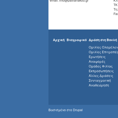
email: info@patrianakou.gr
Κλ
ΤΚ
Τη
Fa
Αρχική
Βιογραφικό
Δράση στη Βουλή
Ομιλίες Ολομέλει
Ομιλίες Επιτροπέ
Ερωτήσεις
Αναφορές
Ομάδες Φιλίας
Εκπροσωπήσεις
Άλλες Δράσεις
Συνταγματική
Αναθεώρηση
Βασισμένο στο
Drupal