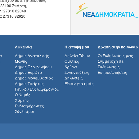
εάρχου 50 & Τριακοσίων,
 23100 Σπάρτη,
λ: 27310 82040
x: 27310 82920
Λακωνία
Η άποψή μου
Δράση στην κοινωνία
α
Δήμος Ανατολικής
Δελτία Τύπου
Οι Εκδηλώσεις μας
ς
Μάνης
Ομιλίες
Συμμετοχή σε
Δήμος Ελαφονήσου
Άρθρα
Εκδηλώσεις
Δήμος Ευρώτα
Συνεντεύξεις
Εκπροσωπήσεις
Δήμος Μονεμβασίας
Δηλώσεις
Δήμος Σπάρτης
Είπαν για εμάς
Γενικού Ενδιαφέροντος
Ο Νομός
Χάρτης
Ενδιαφέροντες
Σύνδεσμοι