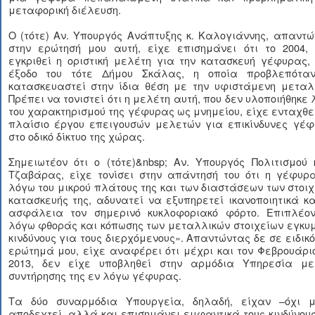
μεταφορική διέλευση.
Ο (τότε) Αν. Υπουργός Ανάπτυξης κ. Καλογιάννης, απαντ
στην ερώτησή μου αυτή, είχε επισημάνει ότι το 2004, 
εγκριθεί η οριστική μελέτη για την κατασκευή γέφυρας,
έξοδο του τότε Δήμου Σκάλας, η οποία προβλεπότα
κατασκευαστεί στην ίδια θέση με την υφιστάμενη μεταλλ
Πρέπει να τονιστεί ότι η μελέτη αυτή, που δεν υλοποιήθηκε
του χαρακτηρισμού της γέφυρας ως μνημείου, είχε ενταχθε
πλαίσιο έργου επειγουσών μελετών για επικίνδυνες γέφ
στο οδικό δίκτυο της χώρας.
Σημειωτέον ότι ο (τότε)&nbsp; Αν. Υπουργός Πολιτισμού 
Τζαβάρας, είχε τονίσει στην απάντησή του ότι η γέφυρ
λόγω του μικρού πλάτους της και των διαστάσεων των στοι
κατασκευής της, αδυνατεί να εξυπηρετεί ικανοποιητικά κ
ασφάλεια τον σημερινό κυκλοφοριακό φόρτο. Επιπλέον
λόγω φθοράς και κόπωσης των μεταλλικών στοιχείων εγκυ
κινδύνους για τους διερχόμενους». Απαντώντας δε σε ειδικ
ερώτημά μου, είχε αναφέρει ότι μέχρι και τον Φεβρουάρι
2013, δεν είχε υποβληθεί στην αρμόδια Υπηρεσία με
συντήρησης της εν λόγω γέφυρας.
Τα δύο συναρμόδια Υπουργεία, δηλαδή, είχαν –όχι μ
αποδεχτεί- αλλά και επισημάνει εμφαντικά τους κινδύνου