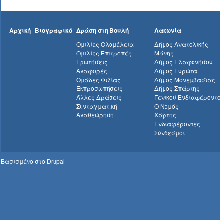
Αρχική
Βιογραφικό
Δράση στη Βουλή
Λακωνία
Ομιλίες Ολομέλεια
Δήμος Ανατολικής
Ομιλίες Επιτροπές
Μάνης
Ερωτήσεις
Δήμος Ελαφονήσου
Αναφορές
Δήμος Ευρώτα
Ομάδες Φιλίας
Δήμος Μονεμβασίας
Εκπροσωπήσεις
Δήμος Σπάρτης
Άλλες Δράσεις
Γενικού Ενδιαφέροντ
Συνταγματική
Ο Νομός
Αναθεώρηση
Χάρτης
Ενδιαφέροντες
Σύνδεσμοι
Βασισμένο στο
Drupal