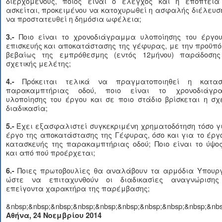
διερχόμενους, ποιος είναι ο έλεγχος και η εποπτεία
ασκείται, προκειμένου να κατοχυρωθεί η ασφαλής διέλευσ
να προστατευθεί η δημόσια ωφέλεια;
Ποιο είναι το χρονοδιάγραμμα υλοποίησης του έργου
3.-
επισκευής και αποκατάστασης της γέφυρας, με την προϋπ
βεβαίως της εμπρόθεσμης (εντός 12μήνου) παράδοσης
σχετικής μελέτης;
Πρόκειται τελικά να πραγματοποιηθεί η κατασ
4.-
παρακαμπτήριας οδού, ποιο είναι το χρονοδιάγρ
υλοποίησης του έργου και σε ποιο στάδιο βρίσκεται η σχ
διαδικασία;
Έχει εξασφαλιστεί συγκεκριμένη χρηματοδότηση τόσο γ
5.-
έργο της αποκατάστασης της Γέφυρας, όσο και για το έργ
κατασκευής της παρακαμπτήριας οδού; Ποιο είναι το ύψο
και από πού προέρχεται;
Ποιες πρωτοβουλίες θα αναλάβουν τα αρμόδια Υπουργ
6.-
ώστε να επιταχυνθούν οι διαδικασίες αναγνώρισης
επείγοντα χαρακτήρα της παρέμβασης;
&nbsp;&nbsp;&nbsp;&nbsp;&nbsp;&nbsp;&nbsp;&nbsp;&nbsp;&nbs
Αθήνα, 24 Νοεμβρίου 2014