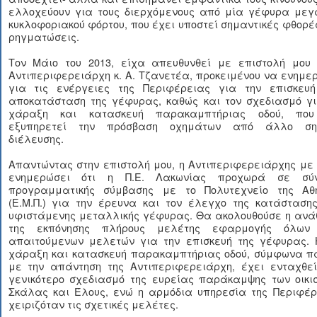
ελλοχεύουν για τους διερχόμενους από μία γέφυρα μεγ
κυκλοφοριακού φόρτου, που έχει υποστεί σημαντικές φθορέ
ρηγματώσεις.
Τον Μάιο του 2013, είχα απευθυνθεί με επιστολή μου 
Αντιπεριφερειάρχη κ. Α. Τζανετέα, προκειμένου να ενημ
για τις ενέργειες της Περιφέρειας για την επισκευή
αποκατάσταση της γέφυρας, καθώς και τον σχεδιασμό γι
χάραξη και κατασκευή παρακαμπτήριας οδού, πο
εξυπηρετεί την πρόσβαση οχημάτων από άλλο ση
διέλευσης.
Απαντώντας στην επιστολή μου, η Αντιπεριφερειάρχης με
ενημερώσει ότι η Π.Ε. Λακωνίας προχωρά σε σύ
προγραμματικής σύμβασης με το Πολυτεχνείο της Αθ
(Ε.Μ.Π.) για την έρευνα και τον έλεγχο της κατάστασης
υφιστάμενης μεταλλικής γέφυρας. Θα ακολουθούσε η ανά
της εκπόνησης πλήρους μελέτης εφαρμογής όλων
απαιτούμενων μελετών για την επισκευή της γέφυρας. 
χάραξη και κατασκευή παρακαμπτήριας οδού, σύμφωνα π
με την απάντηση της Αντιπεριφερειάρχη, έχει ενταχθεί
γενικότερο σχεδιασμό της ευρείας παράκαμψης των οικι
Σκάλας και Έλους, ενώ η αρμόδια υπηρεσία της Περιφέρ
χειριζόταν τις σχετικές μελέτες.