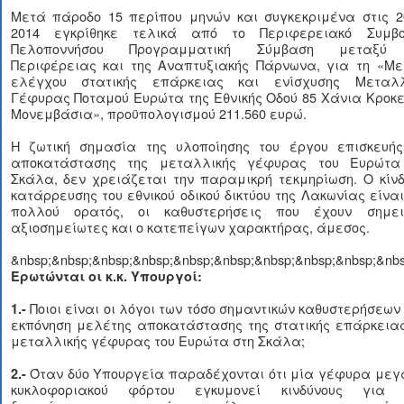
Μετά πάροδο 15 περίπου μηνών και συγκεκριμένα στις 20
2014 εγκρίθηκε τελικά από το Περιφερειακό Συμβο
Πελοποννήσου Προγραμματική Σύμβαση μεταξύ
Περιφέρειας και της Αναπτυξιακής Πάρνωνα, για τη «Με
ελέγχου στατικής επάρκειας και ενίσχυσης Μεταλλ
Γέφυρας Ποταμού Ευρώτα της Εθνικής Οδού 85 Χάνια Κροκ
Μονεμβάσια», προϋπολογισμού 211.560 ευρώ.
Η ζωτική σημασία της υλοποίησης του έργου επισκευής
αποκατάστασης της μεταλλικής γέφυρας του Ευρώτα
Σκάλα, δεν χρειάζεται την παραμικρή τεκμηρίωση. Ο κίν
κατάρρευσης του εθνικού οδικού δικτύου της Λακωνίας είνα
πολλού ορατός, οι καθυστερήσεις που έχουν σημει
αξιοσημείωτες και ο κατεπείγων χαρακτήρας, άμεσος.
&nbsp;&nbsp;&nbsp;&nbsp;&nbsp;&nbsp;&nbsp;&nbsp;&nbsp;&nbs
Ερωτώνται οι κ.κ. Υπουργοί:
Ποιοι είναι οι λόγοι των τόσο σημαντικών καθυστερήσεων
1.-
εκπόνηση μελέτης αποκατάστασης της στατικής επάρκειας
μεταλλικής γέφυρας του Ευρώτα στη Σκάλα;
Όταν δύο Υπουργεία παραδέχονται ότι μία γέφυρα μεγ
2.-
κυκλοφοριακού φόρτου εγκυμονεί κινδύνους για 