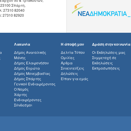
εάρχου 50 & Τριακοσίων,
 23100 Σπάρτη,
λ: 27310 82040
x: 27310 82920
Λακωνία
Η άποψή μου
Δράση στην κοινωνία
α
Δήμος Ανατολικής
Δελτία Τύπου
Οι Εκδηλώσεις μας
ς
Μάνης
Ομιλίες
Συμμετοχή σε
Δήμος Ελαφονήσου
Άρθρα
Εκδηλώσεις
Δήμος Ευρώτα
Συνεντεύξεις
Εκπροσωπήσεις
Δήμος Μονεμβασίας
Δηλώσεις
Δήμος Σπάρτης
Είπαν για εμάς
Γενικού Ενδιαφέροντος
Ο Νομός
Χάρτης
Ενδιαφέροντες
Σύνδεσμοι