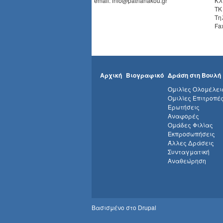
email: info@patrianakou.gr
Κλ
ΤΚ
Τη
Fa
Αρχική
Βιογραφικό
Δράση στη Βουλή
Ομιλίες Ολομέλει
Ομιλίες Επιτροπέ
Ερωτήσεις
Αναφορές
Ομάδες Φιλίας
Εκπροσωπήσεις
Άλλες Δράσεις
Συνταγματική
Αναθεώρηση
Βασισμένο στο
Drupal