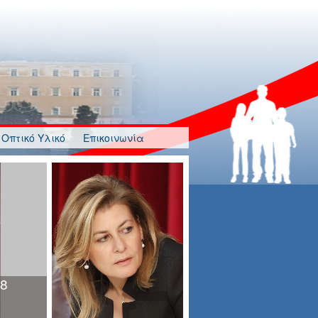
Οπτικό Υλικό
Επικοινωνία
λγησία