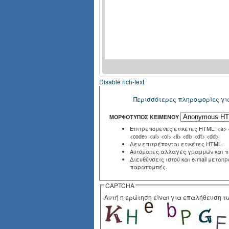
Disable rich-text
Περισσότερες πληροφορίες γι
ΜΟΡΦΌΤΥΠΟΣ ΚΕΙΜΈΝΟΥ
Επιτρεπόμενες ετικέτες HTML: <a> <e
<code> <ul> <ol> <li> <dl> <dt> <dd>
Δεν επιτρέπονται ετικέτες HTML.
Αυτόματες αλλαγές γραμμών και 
Διευθύνσεις ιστού και e-mail μετατ
παραπομπές.
CAPTCHA
Αυτή η ερώτηση είναι για επαλήθευση 