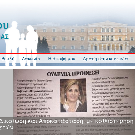
 Βουλή
Λακωνία
Η άποψή μου
Δράση στην κοινωνία
Κυβερνητική Ανικανότητα, Ανευθυνότητα, Ανα
και Αδιαφορία στη διαδικασία κατάρτισης και
ανάρτησης Δασικών Χαρτών