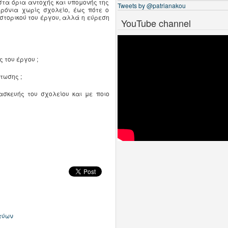
στα όρια αντοχής και υπομονής της
Tweets by @patrianakou
ρόνια χωρίς σχολείο, έως πότε ο
ιστορικού του έργου, αλλά η εύρεση
YouTube channel
ς του έργου ;
στωσης ;
ασκευής του σχολείου και με ποιο
τύων