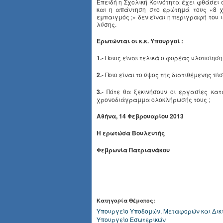
Επειδή η Σχολική Κοινότητα έχει φθάσει 
και η απάντηση στο ερώτημά τους «8 χ
εμπαιγμός ;» δεν είναι η περιγραφή του 
λύσης.
Ερωτώνται οι κ.κ. Υπουργοί :
1.
- Ποιος είναι τελικά ο φορέας υλοποίηση
2.
- Ποιο είναι το ύψος της διατιθέμενης πί
3.
- Πότε θα ξεκινήσουν οι εργασίες κατ
χρονοδιάγραμμα ολοκλήρωσής τους ;
Αθήνα, 14 Φεβρουαρίου 2013
Η ερωτώσα Βουλευτής
Φεβρωνία Πατριανάκου
Κατηγορία Θέματος:
Υπουργείο Υποδομών, Μεταφορών και Δικ
Υπουργείο Εσωτερικών