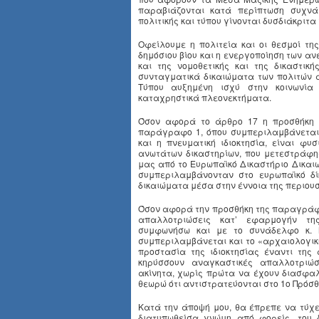
παραβιάζονται κατά περίπτωση συχνά
πολιτικής και τύπου γίνονται δυσδιάκριτα 
Οφείλουμε η πολιτεία και οι θεσμοί τη
δημόσιου βίου και η ενεργοποίηση των αν
και της νομοθετικής και της δικαστικ
συνταγματικά δικαιώματα των πολιτών 
Τύπου αυξημένη ισχύ στην κοινωνία
καταχρηστικά πλεονεκτήματα.
Όσον αφορά το άρθρο 17 η προσθήκη τ
παράγραφο 1, όπου συμπεριλαμβάνεται 
και η πνευματική ιδιοκτησία, είναι φυ
ανωτάτων δικαστηρίων, που μετεστράφη
μας από το Ευρωπαϊκό Δικαστήριο Δικα
συμπεριλαμβάνονταν στο ευρωπαϊκό δί
δικαιώματα μέσα στην έννοια της περιουσ
Όσον αφορά την προσθήκη της παραγράφο
απαλλοτριώσεις κατ’ εφαρμογήν της
συμφωνήσω και με το συνάδελφο κ. 
συμπεριλαμβάνεται και το «αρχαιολογικ
προστασία της ιδιοκτησίας έναντι της
κηρύσσουν αναγκαστικές απαλλοτριώσ
ακίνητα, χωρίς πρώτα να έχουν διασφαλ
θεωρώ ότι αντιστρατεύονται στο 1ο Πρόσθε
Κατά την άποψή μου, θα έπρεπε να τύχε
διατυπωθείσα γνώμη από φορείς, του 