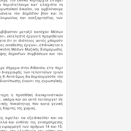
 περιστείλουμε κατ’ ελάχιστο τη
υρωπαϊκού δικαίου, να αμβλύνουμε
φάνεια του δημόσιου βίου και τη
ολυφωνίας και ανεξαρτησίας των
υμβίβαστου μεταξύ κατόχου Μέσων
ου», εκτελεστή έργων ή προμηθειών
το ότι οι ιδιότητες αυτές μπορούν
ίες ανάθεσης έργων», επιδιώκεται η
ιοκτήτη Μέσων Μαζικής Ενημέρωσης
αψης δημοσίων συμβάσεων και του
με σήμερα στην Αίθουσα, είτε περί
ί διαγραφής των τελευταίων τριών
9. Αυτό όμως θα δημιουργούσε την
 διατύπωσης έναντι της ευρωπαϊκής
ερη η προσθήκη διευκρινιστικών
 ακόμα και αν αυτή λειτουργεί σε
τικής πυκνότητας που κατά γενική
ς Χάρτης της χώρας.
ης οφείλει να εξειδικεύσει και να
αλλά και ευθύνη της ευνομούμενης
ρη εφαρμογή των άρθρων 14 και 15,
ης, την ελευθερία του τύπου και