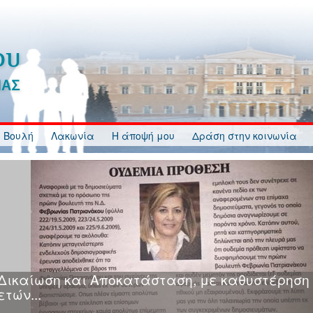
 Βουλή
Λακωνία
Η άποψή μου
Δράση στην κοινωνία
Κυβερνητική Ανικανότητα, Ανευθυνότητα, Ανα
και Αδιαφορία στη διαδικασία κατάρτισης και
ανάρτησης Δασικών Χαρτών