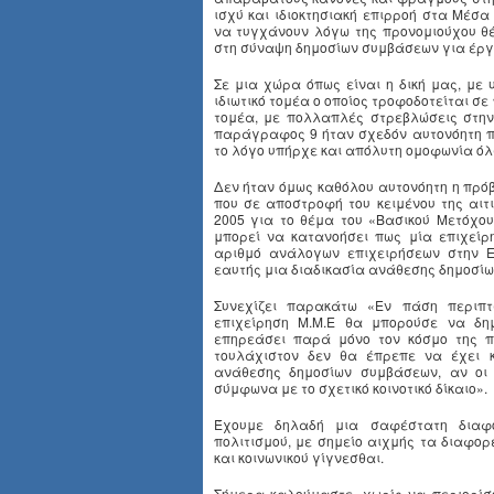
ισχύ και ιδιοκτησιακή επιρροή στα Μέσ
να τυγχάνουν λόγω της προνομιούχου θέ
στη σύναψη δημοσίων συμβάσεων για έργα
Σε μια χώρα όπως είναι η δική μας, με
ιδιωτικό τομέα ο οποίος τροφοδοτείται σ
τομέα, με πολλαπλές στρεβλώσεις στην
παράγραφος 9 ήταν σχεδόν αυτονόητη πρ
το λόγο υπήρχε και απόλυτη ομοφωνία όλ
Δεν ήταν όμως καθόλου αυτονόητη η πρό
που σε αποστροφή του κειμένου της αιτ
2005 για το θέμα του «Βασικού Μετόχο
μπορεί να κατανοήσει πως μία επιχείρ
αριθμό ανάλογων επιχειρήσεων στην 
εαυτής μια διαδικασία ανάθεσης δημοσί
Συνεχίζει παρακάτω «Εν πάση περιπτ
επιχείρηση Μ.Μ.Ε θα μπορούσε να δη
επηρεάσει παρά μόνο τον κόσμο της πο
τουλάχιστον δεν θα έπρεπε να έχει κ
ανάθεσης δημοσίων συμβάσεων, αν οι
σύμφωνα με το σχετικό κοινοτικό δίκαιο».
Έχουμε δηλαδή μια σαφέστατη διαφορ
πολιτισμού, με σημείο αιχμής τα διαφο
και κοινωνικού γίγνεσθαι.
Σήμερα καλούμαστε, χωρίς να περιορίσο