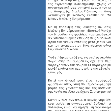
της ευρωπαϊκής ολοκλήρωσης, χωρίς να
συνταγματική μας επιταγή έναντι του ε
τις διαφορές, διασφαλίζοντας τη δια
λειτουργία με κανόνες ελευθερίας, π
Μέσων Μαζικής Ενημέρωσης.
Με τη προσθήκη στις ιδιότητες του ασ
Μαζικής Ενημέρωσης και «Βασικού Μετόχ
του δημοσίου τις φράσεις «αν αποδεικνύε
να ασκούν αθέμιτη επιρροή στις διαδικασ
άρση του πεδίου έντασης μεταξύ του ιδ
και του αναφαίρετου δικαιώματος σύν
Ευρωπαϊκού δικαίου.
Υιοθετήθηκαν απόψεις, τις οποίες ακούσα
παραμονής του άρθρου ως έχει είτε περ
παραγράφων του άρθρου 14 παράγραφος 
ψευδή εικόνα της περιστολής της εθνικής
επιταγής.
Κατά την άποψή μου, είναι προσφορότ
φράσεων, όπως αυτή που προαναφέραμε,
βάρος της γενικότητας και της κανονισ
ομολογία οφείλει να έχει ο Συνταγματικό
Κατόπιν των ανωτέρω, ο κοινός νομοθέτ
ερμηνεύσει τη συνταγματική βούληση, 
πολιτείας είναι να τηρήσει τη γενικότε
που αφορούν τα Μέσα Μαζικής Ενημέρωσ