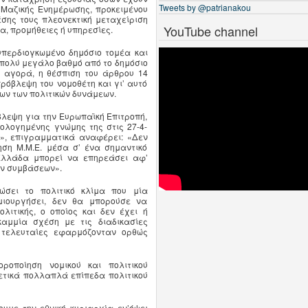
Tweets by @patrianakou
α Μαζικής Ενημέρωσης, προκειμένου
σης τους πλεονεκτική μεταχείριση
YouTube channel
, προμήθειες ή υπηρεσίες.
 υπερδιογκωμένο δημόσιο τομέα και
ε πολύ μεγάλο βαθμό από το δημόσιο
 αγορά, η θέσπιση του άρθρου 14
όβλεψη του νομοθέτη και γι’ αυτό
ων των πολιτικών δυνάμεων.
βλεψη για την Ευρωπαϊκή Επιτροπή,
ιολογημένης γνώμης της στις 27-4-
υ», επιγραμματικά αναφέρει: «Δεν
ηση Μ.Μ.Ε. μέσα σ’ ένα σημαντικό
Ελλάδα μπορεί να επηρεάσει αφ’
ων συμβάσεων».
ώσει το πολιτικό κλίμα που μία
μιουργήσει, δεν θα μπορούσε να
λιτικής, ο οποίος και δεν έχει ή
αμμία σχέση με τις διαδικασίες
 τελευταίες εφαρμόζονταν ορθώς
οποίηση νομικού και πολιτικού
ρετικά πολλαπλά επίπεδα πολιτικού
υμε την εθνική κυριαρχία εν’όψει