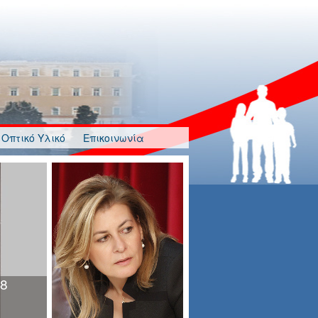
Οπτικό Υλικό
Επικοινωνία
λγησία