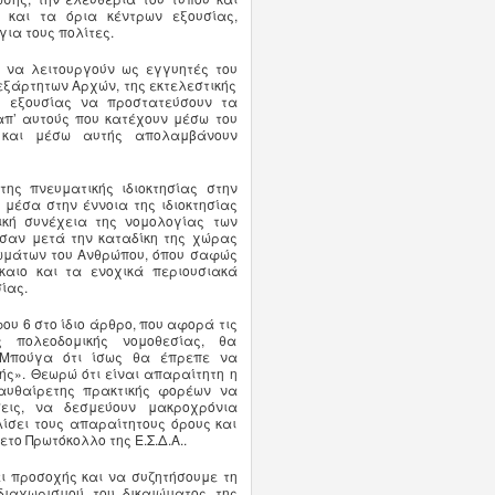
 και τα όρια κέντρων εξουσίας,
για τους πολίτες.
ς να λειτουργούν ως εγγυητές του
εξάρτητων Αρχών, της εκτελεστικής
ής εξουσίας να προστατεύσουν τα
απ’ αυτούς που κατέχουν μέσω του
 και μέσω αυτής απολαμβάνουν
ης πνευματικής ιδιοκτησίας στην
μέσα στην έννοια της ιδιοκτησίας
σική συνέχεια της νομολογίας των
σαν μετά την καταδίκη της χώρας
ιωμάτων του Ανθρώπου, όπου σαφώς
καιο και τα ενοχικά περιουσιακά
ίας.
υ 6 στο ίδιο άρθρο, που αφορά τις
 πολεοδομικής νομοθεσίας, θα
Μπούγα ότι ίσως θα έπρεπε να
ής». Θεωρώ ότι είναι απαραίτητη η
 αυθαίρετης πρακτικής φορέων να
εις, να δεσμεύουν μακροχρόνια
ίσει τους απαραίτητους όρους και
το Πρωτόκολλο της Ε.Σ.Δ.Α..
ι προσοχής και να συζητήσουμε τη
διαχωρισμού του δικαιώματος της