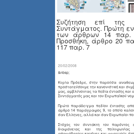
Συζήτηση επί της 
Συντάγματος. Πρώτη εν
των άρθρων 14 παρ. 
Προσθήκη, άρθρο 20 πα
117 παρ. 7
20/02/2008
&nbsp;
Κυρία Πρόεδρε, στην παρούσα αναθεωρ
προστατεύσουμε την κανονιστική και συμ
μας, αμβλύνοντας τα πεδία έντασης και α
Συντάγματός μας και του Ευρωπαϊκού νομ
Πρώτο παράδειγμα πεδίου έντασης απο
άρθρο 14 παράγραφος 9, το οποίο καλο
σαν Έλληνες, αλλά και σαν Ευρωπαίοι πο
Στόχος του συντάκτη του παρόντος 
διαφάνειας και της πολυφωνίας 
απαράβατους κανόνες και φραγμούς στη