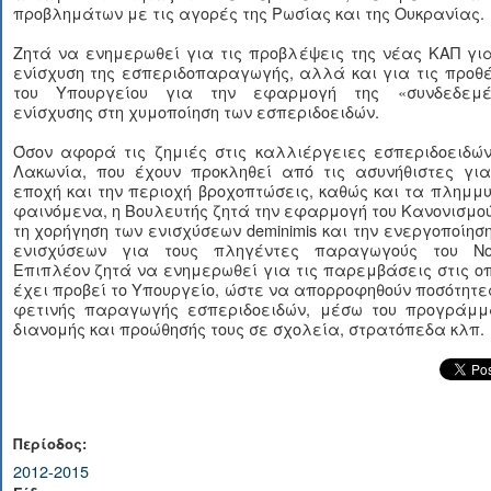
προβλημάτων με τις αγορές της Ρωσίας και της Ουκρανίας.
Ζητά να ενημερωθεί για τις προβλέψεις της νέας ΚΑΠ γι
ενίσχυση της εσπεριδοπαραγωγής, αλλά και για τις προθ
του Υπουργείου για την εφαρμογή της «συνδεδεμέ
ενίσχυσης στη χυμοποίηση των εσπεριδοειδών.
Όσον αφορά τις ζημιές στις καλλιέργειες εσπεριδοειδών
Λακωνία, που έχουν προκληθεί από τις ασυνήθιστες για
εποχή και την περιοχή βροχοπτώσεις, καθώς και τα πλημμ
φαινόμενα, η Βουλευτής ζητά την εφαρμογή του Κανονισμο
τη χορήγηση των ενισχύσεων
deminimis
και την ενεργοποίησ
ενισχύσεων για τους πληγέντες παραγωγούς του Νο
Επιπλέον ζητά να ενημερωθεί για τις παρεμβάσεις στις ο
έχει προβεί το Υπουργείο, ώστε να απορροφηθούν ποσότητε
φετινής παραγωγής εσπεριδοειδών, μέσω του προγράμμ
διανομής και προώθησής τους σε σχολεία, στρατόπεδα κλπ.
Περίοδος:
2012-2015