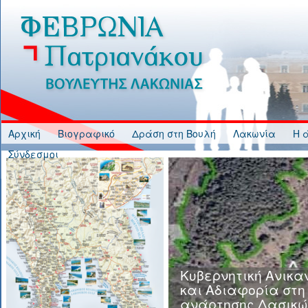
Jump to Content
Αρχική
Βιογραφικό
Δράση στη Βουλή
Λακωνία
Η 
Σύνδεσμοι
Κυβερνητική Ανικα
και Αδιαφορία στη
ανάρτησης Δασικώ