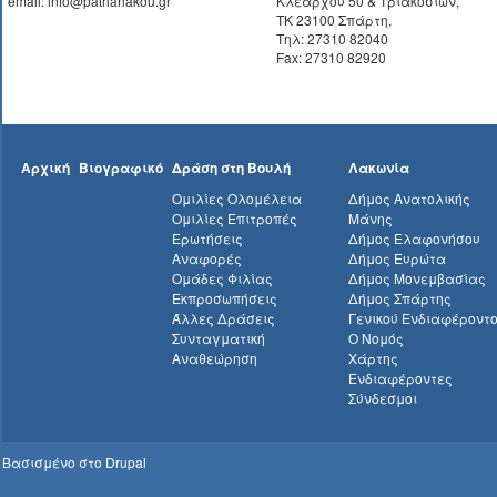
email: info@patrianakou.gr
Κλεάρχου 50 & Τριακοσίων,
ΤΚ 23100 Σπάρτη,
Τηλ: 27310 82040
Fax: 27310 82920
Αρχική
Βιογραφικό
Δράση στη Βουλή
Λακωνία
Ομιλίες Ολομέλεια
Δήμος Ανατολικής
Ομιλίες Επιτροπές
Μάνης
Ερωτήσεις
Δήμος Ελαφονήσου
Αναφορές
Δήμος Ευρώτα
Ομάδες Φιλίας
Δήμος Μονεμβασίας
Εκπροσωπήσεις
Δήμος Σπάρτης
Άλλες Δράσεις
Γενικού Ενδιαφέροντ
Συνταγματική
Ο Νομός
Αναθεώρηση
Χάρτης
Ενδιαφέροντες
Σύνδεσμοι
Βασισμένο στο
Drupal