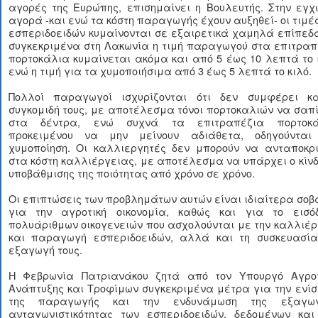
αγορές της Ευρώπης, επισημαίνει η Βουλευτής. Στην εγχ
αγορά -και ενώ τα κόστη παραγωγής έχουν αυξηθεί- οι τιμέ
εσπεριδοειδών κυμαίνονται σε εξαιρετικά χαμηλά επίπεδ
συγκεκριμένα στη Λακωνία η τιμή παραγωγού στα επιτραπ
πορτοκάλια κυμαίνεται ακόμα και από 5 έως 10 λεπτά το 
ενώ η τιμή για τα χυμοποιήσιμα από 3 έως 5 λεπτά το κιλό.
Πολλοί παραγωγοί ισχυρίζονται ότι δεν συμφέρει κ
συγκομιδή τους, με αποτέλεσμα τόνοι πορτοκαλιών να σαπ
στα δέντρα, ενώ συχνά τα επιτραπέζια πορτοκά
προκειμένου να μην μείνουν αδιάθετα, οδηγούνται
χυμοποίηση. Οι καλλιεργητές δεν μπορούν να ανταποκρι
στα κόστη καλλιέργειας, με αποτέλεσμα να υπάρχει ο κίν
υποβάθμισης της ποιότητας από χρόνο σε χρόνο.
Οι επιπτώσεις των προβλημάτων αυτών είναι ιδιαίτερα σο
για την αγροτική οικονομία, καθώς και για το εισό
πολυάριθμων οικογενειών που ασχολούνται με την καλλιέ
και παραγωγή εσπεριδοειδών, αλλά και τη συσκευασία
εξαγωγή τους.
Η Φεβρωνία Πατριανάκου ζητά από τον Υπουργό Αγροτ
Ανάπτυξης και Τροφίμων συγκεκριμένα μέτρα για την ενί
της παραγωγής και την ενδυνάμωση της εξαγωγ
ανταγωνιστικότητας των εσπεριδοειδών, δεδομένων και