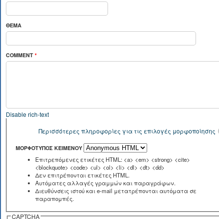
ΘΈΜΑ
COMMENT
*
Disable rich-text
Περισσότερες πληροφορίες για τις επιλογές μορφοποίησης
ΜΟΡΦΌΤΥΠΟΣ ΚΕΙΜΈΝΟΥ
Επιτρεπόμενες ετικέτες HTML: <a> <em> <strong> <cite>
<blockquote> <code> <ul> <ol> <li> <dl> <dt> <dd>
Δεν επιτρέπονται ετικέτες HTML.
Αυτόματες αλλαγές γραμμών και παραγράφων.
Διευθύνσεις ιστού και e-mail μετατρέπονται αυτόματα σε
παραπομπές.
CAPTCHA