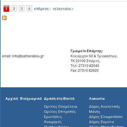
Σελίδες
1
2
3
4
επόμενη ›
τελευταία »
Γραφείο Σπάρτης:
email: info@patrianakou.gr
Κλεάρχου 50 & Τριακοσίων,
ΤΚ 23100 Σπάρτη,
Τηλ: 27310 82040
Fax: 27310 82920
Αρχική
Βιογραφικό
Δράση στη Βουλή
Λακωνία
Ομιλίες Ολομέλεια
Δήμος Ανατολικής
Ομιλίες Επιτροπές
Μάνης
Ερωτήσεις
Δήμος Ελαφονήσου
Αναφορές
Δήμος Ευρώτα
Ομάδες Φιλίας
Δήμος Μονεμβασίας