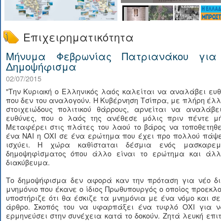
Επιχειρηματικότητα
Μήνυμα Φεβρωνίας Πατριανάκου για
Δημοψήφισμα
02/07/2015
"Την Κυριακή ο Ελληνικός λαός καλείται να αναλάβει ευ
που δεν του αναλογούν. Η Κυβέρνηση Τσίπρα, με πλήρη έλ
στοιχειώδους πολιτικού θάρρους, αρνείται να αναλάβει
ευθύνες, που ο λαός της ανέθεσε μόλις πριν πέντε μή
Μεταφέρει στις πλάτες του λαού το βάρος να τοποθετηθε
ένα ΝΑΙ η ΟΧΙ σε ένα ερώτημα που έχει προ πολλού πάψε
ισχύει. Η χώρα καθίσταται δέσμια ενός μασκαρεμ
δημοψηφίσματος όπου άλλο είναι το ερώτημα και άλλ
διακύβευμα.
Το δημοψήφισμα δεν αφορά καν την πρόταση για νέο δι
μνημόνιο που έκανε ο ίδιος Πρωθυπουργός ο οποίος προεκλ
υποστήριζε ότι θα έσκιζε τα μνημόνια με ένα νόμο και σ
άρθρο. Σκοπός του να υφαρπάξει ένα τυφλό ΟΧΙ για ν
ερμηνεύσει στην συνέχεια κατά το δοκούν. Ζητά λευκή επι