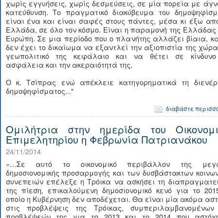
χωρίς εγγυήσεις, χωρίς δεσμεύσεις, σε μία πορεία με άγ
κατεύθυνση. Το πραγματικό διακύβευμα του δημοψηφίσμ
είναι ένα και είναι σαφές στους πάντες, μέσα κι έξω απ
Ελλάδα, σε όλο τον κόσμο. Είναι η παραμονή της Ελλάδας
Ευρώπη. Σε μια περίοδο που ο πλανήτης αλλάζει βίαια, κ
δεν έχει το δικαίωμα να εξαντλεί την αξιοπιστία της χώρα
γεωπολιτικό της κεφάλαιο και να θέτει σε κίνδυνο
ασφάλεια και την ακεραιότητά της.
Ο κ. Τσίπρας ενώ απέκλειε κατηγορηματικά τη διενέρ
δημοψηφίσματος..."
διαβάστε περισσ
Ομιλήτρια στην ημερίδα του Οικονομι
Επιμελητηρίου η Φεβρωνία Πατριανάκου
24/11/2014
«…Σε αυτό το οικονομικό περιβάλλον της μεγ
δημοσιονομικής προσαρμογής και των δυσβάστακτων κοινω
συνεπειών επέλεξε η Τρόικα να ασκήσει τη διαπραγματευ
της πίεση, επικαλούμενη δημοσιονομικό κενό για το 201
οποίο η Κυβέρνηση δεν αποδέχεται. Θα είναι μία ακόμα ασ
στις προβλέψεις της Τρόικας, συμπεριλαμβανομένων
προβλέψεών της για το 2013 και το 2014 που αστόχ