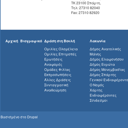
ΤΚ 23100 Σπάρτη,
Τηλ: 27310 82040
Fax: 27310 82920
Αρχική
Βιογραφικό
Δράση στη Βουλή
Λακωνία
Ομιλίες Ολομέλεια
Δήμος Ανατολικής
Ομιλίες Επιτροπές
Μάνης
Ερωτήσεις
Δήμος Ελαφονήσου
Αναφορές
Δήμος Ευρώτα
Ομάδες Φιλίας
Δήμος Μονεμβασίας
Εκπροσωπήσεις
Δήμος Σπάρτης
Άλλες Δράσεις
Γενικού Ενδιαφέροντ
Συνταγματική
Ο Νομός
Αναθεώρηση
Χάρτης
Ενδιαφέροντες
Σύνδεσμοι
Βασισμένο στο
Drupal