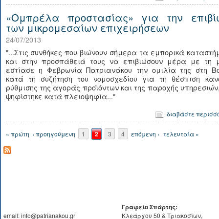
«Ομπρέλα προστασίας» για την επιβί
των μικρομεσαίων επιχειρήσεων
24/07/2013
"...Στις συνθήκες που βιώνουν σήμερα τα εμπορικά καταστ
και στην προσπάθειά τους να επιβιώσουν μέρα με τη 
εστίασε η Φεβρωνία Πατριανάκου την ομιλία της στη Βο
κατά τη συζήτηση του νομοσχεδίου για τη θέσπιση καν
ρύθμισης της αγοράς προϊόντων και της παροχής υπηρεσιών
ψηφίστηκε κατά πλειοψηφία..."
διαβάστε περισσ
Σελίδες
« πρώτη
‹ προηγούμενη
1
2
3
4
επόμενη ›
τελευταία »
Γραφείο Σπάρτης:
email: info@patrianakou.gr
Κλεάρχου 50 & Τριακοσίων,