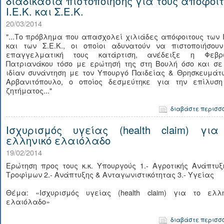
διαδικασία πιστοποίησης για τους απόφοιτ
Ι.Ε.Κ. και Σ.Ε.Κ.
20/03/2014
"...Το πρόβλημα που απασχολεί χιλιάδες απόφοιτους των Ι
και των Σ.Ε.Κ., οι οποίοι αδυνατούν να πιστοποιήσουν
επαγγελματική τους κατάρτιση, ανέδειξε η Φεβρ
Πατριανάκου τόσο με ερώτησή της στη Βουλή όσο και σε 
ιδίαν συνάντηση με τον Υπουργό Παιδείας & Θρησκευμάτω
Αρβανιτόπουλο, ο οποίος δεσμεύτηκε για την επίλυση
ζητήματος..."
διαβάστε περισσ
Ισχυρισμός υγείας (health claim) για
ελληνικό ελαιόλαδο
19/02/2014
Ερώτηση προς τους κ.κ. Υπουργούς 1.- Αγροτικής Ανάπτυ
Τροφίμων 2.- Ανάπτυξης & Ανταγωνιστικότητας 3.- Υγείας
Θέμα: «Ισχυρισμός υγείας (health claim) για το ελλη
ελαιόλαδο»
διαβάστε περισσ