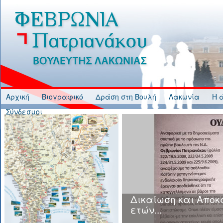
Jump to Content
Αρχική
Βιογραφικό
Δράση στη Βουλή
Λακωνία
Η 
Σύνδεσμοι
Κυβερνητική Ανικα
και Αδιαφορία στη
ανάρτησης Δασικώ