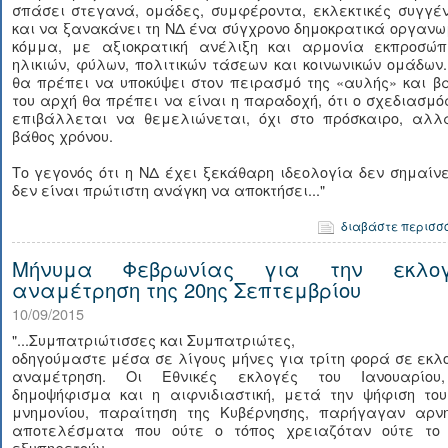
σπάσει στεγανά, ομάδες, συμφέροντα, εκλεκτικές συγγέν
και να ξανακάνει τη ΝΔ ένα σύγχρονο δημοκρατικά οργαν
κόμμα, με αξιοκρατική ανέλιξη και αρμονία εκπροσώπ
ηλικιών, φύλων, πολιτικών τάσεων και κοινωνικών ομάδων
θα πρέπει να υποκύψει στον πειρασμό της «αυλής» και β
του αρχή θα πρέπει να είναι η παραδοχή, ότι ο σχεδιασμό
επιβάλλεται να θεμελιώνεται, όχι στο πρόσκαιρο, αλλ
βάθος χρόνου.
Το γεγονός ότι η ΝΔ έχει ξεκάθαρη ιδεολογία δεν σημαίνε
δεν είναι πρώτιστη ανάγκη να αποκτήσει..."
διαβάστε περισσ
Μήνυμα Φεβρωνίας για την εκλογ
αναμέτρηση της 20ης Σεπτεμβρίου
10/09/2015
"...Συμπατριώτισσες και Συμπατριώτες,
οδηγούμαστε μέσα σε λίγους μήνες για τρίτη φορά σε εκλ
αναμέτρηση. Οι Εθνικές εκλογές του Ιανουαρίου
δημοψήφισμα και η αιφνιδιαστική, μετά την ψήφιση του
μνημονίου, παραίτηση της Κυβέρνησης, παρήγαγαν αρνη
αποτελέσματα που ούτε ο τόπος χρειαζόταν ούτε το
εξυπηρετούν.