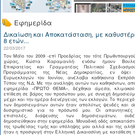
Εφημερίδα
Δικαίωση και Αποκατάσταση, με καθυστέρ
8 ετών...
22/03/2017
Τον Μάϊο του 2009 -επί Προεδρίας του τότε Πρωθυπουργο
χώρας, Κώστα Καραμανλή- ενόσω ήμουν Βουλε
Επικρατείας και Γραμματέας Πολιτικού Σχεδιασμ
Προγράμματος της Νέας Δημοκρατίας, εν όψει
Ευρωεκλογών του Ιουνίου, ανέλαβα καθήκοντα Εκπρόσ
Τύπου της Ν.Δ. Με την ανάληψη αυτών των καθηκόντων, απ
εφημερίδα «ΠΡΩΤΟ ΘΕΜΑ», δέχθηκα άμεσα, κλιμακού
επίθεση σε βάρος του προσώπου μου, με συνεχή δημοσιεύ
μέχρι και την ημέρα διενέργειας των εκλογών. Το περιεχ
των δημοσιευμάτων αυτών ήταν απολύτως ψευδές και ά
δυσφημιστικό για το πρόσωπό μου. Οι απαντητικές
επιστολές, διάψευσης των δημοσιευμάτων, ουδέ
δημοσιεύθηκαν στην εφημερίδα. Μοναδική οδός αποκατάστ
της τρωθείσας τιμής και υπόληψης μου αλλά και της αλή
ήταν η προσφυγή στην Ελληνική Δικαιοσύνη με κατάθεση 