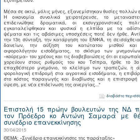
Μέσα σε οκτώ, μόλις μήνες, εξανεμίστηκαν θυσίες πολλών 
Η οικονομία συνολικά χειροτέρευσε, το μεταναστευ
επιδεινώθηκε δραματικά, οι εκσυγχρονιστικές πολιτ
εγκαταλείφθηκαν και φυσικά η ελπίδα με τα αδίστ
ψέματα και τις αβάσιμες υποσχέσεις ποτέ δεν ήρθε. Αντ
την 13η σύνταξη, την κατάργηση του ΕΝΦΙΑ, τη σεισάχθει
δανείων, την αύξηση του κατώτατου μισθού και
αφορολόγητου εισοδήματος, το σκίσιμο των μνημονίων
«κούρεμα» του χρέους και τις διαβεβαιώσεις ότι οι ευρωπαί
χορεύουν στους ρυθμούς του κου Τσίπρα, ήρθε το 3ο
επαχθέστερο μνημόνιο, το κλείσιμο των τραπεζών, η ά
φορολογική επιδρομή στα αγροτικά εισοδήματα, η επιβάρ
στο κόστος παραγωγής και διαβίωσης και η επιστροφή 
ύφεση, με νέα επιδείνωση της ανεργίας..."
διαβάστε περισσ
Επιστολή 15 πρώην βουλευτών της ΝΔ π
τον Πρόεδρο κο Αντώνη Σαμαρά με θ
συνέδριο επανεκκίνησης
30/04/2015
ΘΕΜΑ: «Συνέδριο επανεκκίνησης της παράταξης»