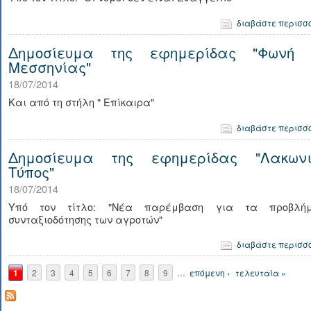
διαβάστε περισσ
Δημοσίευμα της εφημερίδας "Φωνή 
Μεσσηνίας"
18/07/2014
Και από τη στήλη " Επίκαιρα"
διαβάστε περισσ
Δημοσίευμα της εφημερίδας "Λακωνι
Τύπος"
18/07/2014
Υπό τον τίτλο: "Νέα παρέμβαση για τα προβλή
συνταξιοδότησης των αγροτών"
διαβάστε περισσ
Σελίδες
1
2
3
4
5
6
7
8
9
…
επόμενη ›
τελευταία »