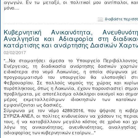
αγωγών. Εν τω μεταξύ, οι πολιτικοί μου αντίπαλοι, και
μόνο....
διαβάστε περισσ
Κυβερνητική Ανικανότητα, Ανευθυνότη
Αναλγησία και Αδιαφορία στη διαδικα
κατάρτισης και ανάρτησης Δασικών Χαρτ
02/02/2017
"...Να σταματήσει άμεσα το Υπουργείο Περιβάλλοντος
Ενέργειας, τη διαδικασία ανάρτησης δασικών χαρτών
ειδικότερα στο νομό Λακωνίας, η οποία σύμφωνα με
προγραμματισμό του υπουργείου θα υλοποιηθεί στ
Φεβρουαρίου. Σε πολλούς νομούς της χώρας και κυρίω
πυρόπληκτους, όπως η Λακωνία, έχουν παρουσιαστεί σημα
προβλήματα, με αποτέλεσμα ολόκληροι οικισμοί και σημα
μέρος εκμεταλλεύσιμων ιδιοκτησιών των κατοίκω
εμφανίζονται ως δασικές.
Σύμφωνα με τον νόμο 4289/2016, που ψήφισε η κυβέρ
ΣΥΡΙΖΑ-ΑΝΕΛ, οι πολίτες κινδυνεύουν να χάσουν τις περιο
τους, ή να καταβάλλουν μεγάλο κόστος σε χρόνο και χρ
λόγω της ανικανότητας, ανευθυνότητας, αναλγησίας
αδιαφορίας των κυβερνητικών εταίρων..."