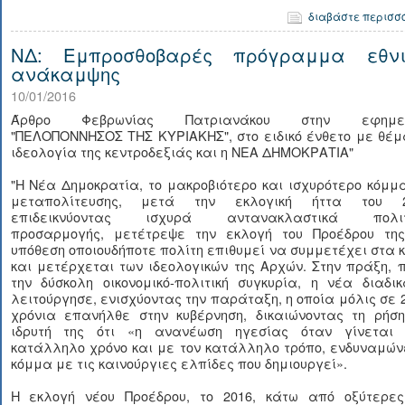
διαβάστε περισσ
ΝΔ: Εμπροσθοβαρές πρόγραμμα εθνι
ανάκαμψης
10/01/2016
Άρθρο Φεβρωνίας Πατριανάκου στην εφημερ
"ΠΕΛΟΠΟΝΝΗΣΟΣ ΤΗΣ ΚΥΡΙΑΚΗΣ", στο ειδικό ένθετο με θέμ
ιδεολογία της κεντροδεξιάς και η ΝΕΑ ΔΗΜΟΚΡΑΤΙΑ"
"Η Νέα Δημοκρατία, το μακροβιότερο και ισχυρότερο κόμμ
μεταπολίτευσης, μετά την εκλογική ήττα του 2
επιδεικνύοντας ισχυρά αντανακλαστικά πολιτ
προσαρμογής, μετέτρεψε την εκλογή του Προέδρου της
υπόθεση οποιουδήποτε πολίτη επιθυμεί να συμμετέχει στα 
και μετέρχεται των ιδεολογικών της Αρχών. Στην πράξη,
την δύσκολη οικονομικό-πολιτική συγκυρία, η νέα διαδι
λειτούργησε, ενισχύοντας την παράταξη, η οποία μόλις σε 
χρόνια επανήλθε στην κυβέρνηση, δικαιώνοντας τη ρήση
ιδρυτή της ότι «η ανανέωση ηγεσίας όταν γίνεται 
κατάλληλο χρόνο και με τον κατάλληλο τρόπο, ενδυναμών
κόμμα με τις καινούργιες ελπίδες που δημιουργεί».
Η εκλογή νέου Προέδρου, το 2016, κάτω από οξύτερες