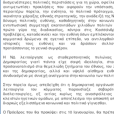
δυσμενέστερες πολιτικές περιστάσεις για τη χώρα, οφείλ
αντιμετωπίσει προκλήσεις που αφορούν την υπόσταση,
περαιτέρω πορεία, την ενότητα, το πολιτικό πρόταγμα,
ικανότητα χάραξης εθνικής στρατηγικής, την ανάδειξή της 
δύναμη πολιτικής ευθύνης, καθοδηγητικής στην κοινωνί
εντυπωσιακή συμμετοχή εκατοντάδων χιλιάδων πολιτών 
πρώτο γύρο της διαδικασίας, κόντρα στις Κασσάνδρ
προβλέψεις, καταδεικνύει και την ευθύνη όσων εμπλέκοντα
κομματικά δρώμενα σε ηγετικό επίπεδο, να αντιληφθούν
ιστορικές τους ευθύνες και να δράσουν συλλογ
προτάσσοντας το γενικό συμφέρον.
Η ΝΔ λειτούργησε ως σταθεροποιητικός πυλώνας
Δημοκρατίας γιατί πάντα είχε σαφή ιδεολογία, στα
προσανατολισμό στα θεμελιώδη ζητήματα του έθνους, του
και της δημοκρατίας, αλλά και υψηλό αίσθημα ευθύ
συνδυασμένο με συνεχή ανοίγματα στην κοινωνία των πολιτ
Στην πορεία όμως απεδείχθη ότι η δημοκρατική οργάνωση
λειτουργία του κόμματος παρουσίαζε σοβαρότ
δυσλειτουργίες, εξ αιτίας κυρίως της ανασφάλειας
κλειστών ηγετικών ομάδων, με αποτέλεσμα την αποκοπή α
διαρκώς εξελισσόμενο κοινωνικό και πολιτικό γίγνεσθαι.
Ο Πρόεδρος που θα προκύψει στις 10 Ιανουαρίου, θα πρέπ