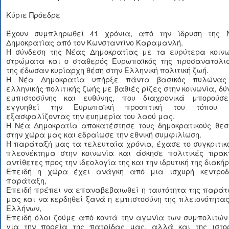
Κύριε Πρόεδρε
Έχουν συμπληρωθεί 41 χρόνια, από την ίδρυση της 
Δημοκρατίας από τον Κωνσταντίνο Καραμανλή.
Η σύνδεση της Νέας Δημοκρατίας με τα ευρύτερα κοινω
στρώματα και ο σταθερός Ευρωπαϊκός της προσανατολισ
της έδωσαν κυρίαρχη θέση στην Ελληνική πολιτική ζωή.
Η Νέα Δημοκρατία υπήρξε πάντα βασικός πυλώνας
ελληνικής πολιτικής ζωής με βαθιές ρίζες στην κοινωνία, δ
εμπιστοσύνης και ευθύνης, που διαχρονικά μπορούσ
εγγυηθεί την Ευρωπαϊκή προοπτική του τόπου 
εξασφαλίζοντας την ευημερία του λαού μας.
Η Νέα Δημοκρατία αποκατέστησε τους δημοκρατικούς θεσ
στην χώρα μας και εδραίωσε την εθνική συμφιλίωση.
Η παράταξή μας τα τελευταία χρόνια, έχασε το συγκριτικ
πλεονέκτημα στην κοινωνία και άσκησε πολιτικές πρακτ
αντίθετες προς την ιδεολογία της και την ιδρυτική της διακήρ
Επειδή η χώρα έχει ανάγκη από μια ισχυρή κεντροδ
παράταξη,
Επειδή πρέπει να επαναβεβαιωθεί η ταυτότητα της παράτ
μας και να κερδηθεί ξανά η εμπιστοσύνη της πλειονότητα
Ελλήνων,
Επειδή όλοι ζούμε από κοντά την αγωνία των συμπολιτών
για την πορεία της πατρίδας μας, αλλά και της ιστορ