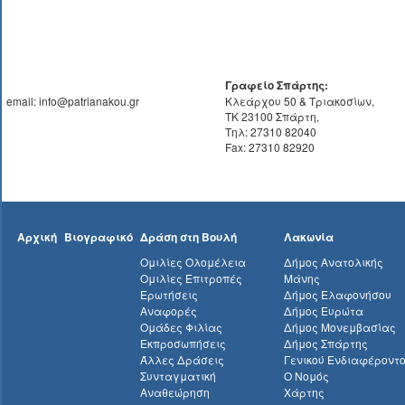
Γραφείο Σπάρτης:
email: info@patrianakou.gr
Κλεάρχου 50 & Τριακοσίων,
ΤΚ 23100 Σπάρτη,
Τηλ: 27310 82040
Fax: 27310 82920
Αρχική
Βιογραφικό
Δράση στη Βουλή
Λακωνία
Ομιλίες Ολομέλεια
Δήμος Ανατολικής
Ομιλίες Επιτροπές
Μάνης
Ερωτήσεις
Δήμος Ελαφονήσου
Αναφορές
Δήμος Ευρώτα
Ομάδες Φιλίας
Δήμος Μονεμβασίας
Εκπροσωπήσεις
Δήμος Σπάρτης
Άλλες Δράσεις
Γενικού Ενδιαφέροντ
Συνταγματική
Ο Νομός
Αναθεώρηση
Χάρτης