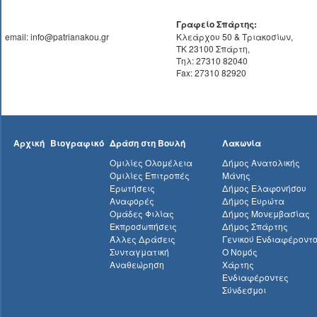
Γραφείο Σπάρτης:
email: info@patrianakou.gr
Κλεάρχου 50 & Τριακοσίων,
ΤΚ 23100 Σπάρτη,
Τηλ: 27310 82040
Fax: 27310 82920
Αρχική
Βιογραφικό
Δράση στη Βουλή
Λακωνία
Ομιλίες Ολομέλεια
Δήμος Ανατολικής
Ομιλίες Επιτροπές
Μάνης
Ερωτήσεις
Δήμος Ελαφονήσου
Αναφορές
Δήμος Ευρώτα
Ομάδες Φιλίας
Δήμος Μονεμβασίας
Εκπροσωπήσεις
Δήμος Σπάρτης
Άλλες Δράσεις
Γενικού Ενδιαφέροντ
Συνταγματική
Ο Νομός
Αναθεώρηση
Χάρτης
Ενδιαφέροντες
Σύνδεσμοι