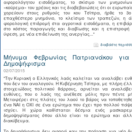
αφορολόγητου εισοδήματος, το σκίσιμο των μνημονίων
«κούρεμα» του χρέους και τις διαβεβαιώσεις ότι οι ευρωπαί
χορεύουν στους ρυθμούς του κου Τσίπρα, ήρθε το 3ο
επαχθέστερο μνημόνιο, το κλείσιμο των τραπεζών, η ά
φορολογική επιδρομή στα αγροτικά εισοδήματα, η επιβάρ
στο κόστος παραγωγής και διαβίωσης και η επιστροφή 
ύφεση, με νέα επιδείνωση της ανεργίας..."
διαβάστε περισσ
Μήνυμα Φεβρωνίας Πατριανάκου για
Δημοψήφισμα
02/07/2015
"Την Κυριακή ο Ελληνικός λαός καλείται να αναλάβει ευ
που δεν του αναλογούν. Η Κυβέρνηση Τσίπρα, με πλήρη έλ
στοιχειώδους πολιτικού θάρρους, αρνείται να αναλάβει
ευθύνες, που ο λαός της ανέθεσε μόλις πριν πέντε μή
Μεταφέρει στις πλάτες του λαού το βάρος να τοποθετηθε
ένα ΝΑΙ η ΟΧΙ σε ένα ερώτημα που έχει προ πολλού πάψε
ισχύει. Η χώρα καθίσταται δέσμια ενός μασκαρεμ
δημοψηφίσματος όπου άλλο είναι το ερώτημα και άλλ
διακύβευμα.
Το δημοψήφισμα δεν αφορά καν την πρόταση για νέο δι