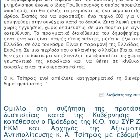
μνημόνιο που έκανε ο ίδιος Πρωθυπουργός ο οποίος προεκλ
υποστήριζε ότι θα έσκιζε τα μνημόνια με ένα νόμο και σ
άρθρο. Σκοπός του να υφαρπάξει ένα τυφλό ΟΧΙ για ν
ερμηνεύσει στην συνέχεια κατά το δοκούν. Ζητά λευκή επι
χωρίς εγγυήσεις, χωρίς δεσμεύσεις, σε μία πορεία με άγ
κατεύθυνση. Το πραγματικό διακύβευμα του δημοψηφίσμ
είναι ένα και είναι σαφές στους πάντες, μέσα κι έξω απ
Ελλάδα, σε όλο τον κόσμο. Είναι η παραμονή της Ελλάδας
Ευρώπη. Σε μια περίοδο που ο πλανήτης αλλάζει βίαια, κ
δεν έχει το δικαίωμα να εξαντλεί την αξιοπιστία της χώρα
γεωπολιτικό της κεφάλαιο και να θέτει σε κίνδυνο
ασφάλεια και την ακεραιότητά της.
Ο κ. Τσίπρας ενώ απέκλειε κατηγορηματικά τη διενέρ
δημοψηφίσματος..."
διαβάστε περισσ
Ομιλία στη συζήτηση της προτάσ
δυσπιστίας κατά της Κυβέρνησης 
κατέθεσαν ο Πρόεδρος της Κ.Ο. του ΣΥΡΙΖ
ΕΚΜ και Αρχηγός της Αξιωματι
Αντιπολίτευσης κ. Α. Τσίπρας με εβδομή