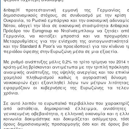
&nbsp;Η προτεσταντική εμμονή της Γερμανίας σ
δημοσιονομικούς στόχους, σε συνδυασμό με την κρίση 
Ουκρανία, το Ρωσικό εμπάργκο και την οικονομική αδυναμί
Νότου, οδηγεί την ίδια σε οικονομική στασιμότητα &nbsp;κα
Πρόεδρο του Eurogroup κο Νταϊνσεμπλουμ να ζητάει από
Γερμανία, να κοιτάξει μπροστά και να προχωρήσε
Μεταρρυθμίσεις για την ενίσχυση της ανταγωνιστικότητά
και την Standard & Poor’s να προειδοποιεί για τον κίνδυνο τ
περιόδου ύφεσης στην Ευρωζώνη μέσα σε μια εξαετία.
Με ρυθμό ανάπτυξης μόλις 0,2% το τρίτο τρίμηνο του 2014 
κράτη-μέλη βρίσκονται αντιμέτωπα με την τριπλή πρόκληση
αναιμικής ανάπτυξης, της υψηλής ανεργίας και του επικί
χαμηλού πληθωρισμού καθώς η αγοραστική δύναμη
νοικοκυριών έχει εξαντληθεί λόγω των μέτρων λιτότητας
εφαρμόζουν οι κυβερνήσεις της Ευρωζώνης τα τελευ
χρόνια.
Σε αυτό λοιπόν το ευρωπαϊκό περιβάλλον που χαρακτηρίζ
από αστάθεια, δημοκρατικό έλλειμμα, ανισότητες
γενικευμένη αβεβαιότητα, η ελληνική οικονομία και η ελλ
κοινωνία δοκιμάστηκε και δοκιμάζεται ασύμμετρα, τόσ
όρους δημοσιονομικής προσαρμογής όσο και σε όρους βιο
επιπέδου.