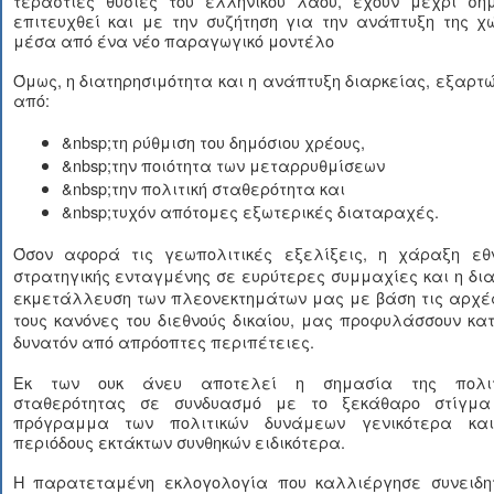
τεράστιες θυσίες του ελληνικού λαού, έχουν μέχρι σή
επιτευχθεί και με την συζήτηση για την ανάπτυξη της χ
μέσα από ένα νέο παραγωγικό μοντέλο
Όμως, η διατηρησιμότητα και η ανάπτυξη διαρκείας, εξαρτ
από:
&nbsp;τη ρύθμιση του δημόσιου χρέους,
&nbsp;την ποιότητα των μεταρρυθμίσεων
&nbsp;την πολιτική σταθερότητα και
&nbsp;τυχόν απότομες εξωτερικές διαταραχές.
Όσον αφορά τις γεωπολιτικές εξελίξεις, η χάραξη εθν
στρατηγικής ενταγμένης σε ευρύτερες συμμαχίες και η δι
εκμετάλλευση των πλεονεκτημάτων μας με βάση τις αρχές
τους κανόνες του διεθνούς δικαίου, μας προφυλάσσουν κα
δυνατόν από απρόοπτες περιπέτειες.
Εκ των ουκ άνευ αποτελεί η σημασία της πολιτ
σταθερότητας σε συνδυασμό με το ξεκάθαρο στίγμα
πρόγραμμα των πολιτικών δυνάμεων γενικότερα κα
περιόδους εκτάκτων συνθηκών ειδικότερα.
Η παρατεταμένη εκλογολογία που καλλιέργησε συνειδη