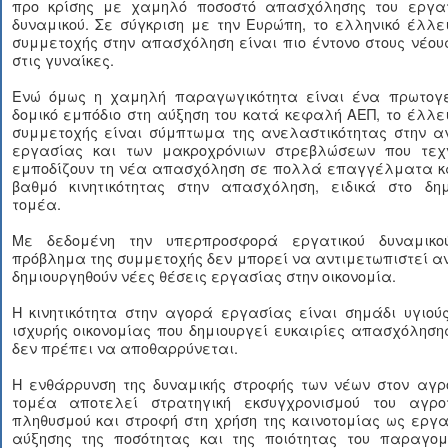
προ κρίσης με χαμηλό ποσοστό απασχόλησης του εργατ
δυναμικού. Σε σύγκριση με την Ευρώπη, το ελληνικό έλλ
συμμετοχής στην απασχόληση είναι πιο έντονο στους νέου
στις γυναίκες.
Ενώ όμως η χαμηλή παραγωγικότητα είναι ένα πρωτογε
δομικό εμπόδιο στη αύξηση του κατά κεφαλή ΑΕΠ, το έλλ
συμμετοχής είναι σύμπτωμα της ανελαστικότητας στην α
εργασίας και των μακροχρόνιων στρεβλώσεων που τεχ
εμποδίζουν τη νέα απασχόληση σε πολλά επαγγέλματα κα
βαθμό κινητικότητας στην απασχόληση, ειδικά στο δημ
τομέα.
Με δεδομένη την υπερπροσφορά εργατικού δυναμικο
πρόβλημα της συμμετοχής δεν μπορεί να αντιμετωπιστεί α
δημιουργηθούν νέες θέσεις εργασίας στην οικονομία.
Η κινητικότητα στην αγορά εργασίας είναι σημάδι υγιού
ισχυρής οικονομίας που δημιουργεί ευκαιρίες απασχόληση
δεν πρέπει να αποθαρρύνεται.
Η ενθάρρυνση της δυναμικής στροφής των νέων στον αγρο
τομέα αποτελεί στρατηγική εκσυγχρονισμού του αγροτ
πληθυσμού και στροφή στη χρήση της καινοτομίας ως εργ
αύξησης της ποσότητας και της ποιότητας του παραγομ