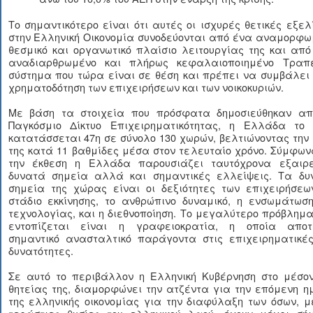
Το σημαντικότερο είναι ότι αυτές οι ισχυρές θετικές εξελ
στην Ελληνική Οικονομία συνοδεύονται από ένα αναμορφω
θεσμικό και οργανωτικό πλαίσιο λειτουργίας της και απ
αναδιαρθρωμένο και πλήρως κεφαλαιοποιημένο Τραπε
σύστημα που τώρα είναι σε θέση και πρέπει να συμβάλει
χρηματοδότηση των επιχειρήσεων και των νοικοκυριών.
Με βάση τα στοιχεία που πρόσφατα δημοσιεύθηκαν απ
Παγκόσμιο Δίκτυο Επιχειρηματικότητας, η Ελλάδα το 
κατατάσσεται 47η σε σύνολο 130 χωρών, βελτιώνοντας την
της κατά 11 βαθμίδες μέσα στον τελευταίο χρόνο. Σύμφω
την έκθεση η Ελλάδα παρουσιάζει ταυτόχρονα εξαιρε
δυνατά σημεία αλλά και σημαντικές ελλείψεις. Τα δυ
σημεία της χώρας είναι οι δεξιότητες των επιχειρήσεω
στάδιο εκκίνησης, το ανθρώπινο δυναμικό, η ενσωμάτωση
τεχνολογίας, και η διεθνοποίηση. Το μεγαλύτερο πρόβλημ
εντοπίζεται είναι η γραφειοκρατία, η οποία αποτ
σημαντικό ανασταλτικό παράγοντα στις επιχειρηματικές
δυνατότητες.
Σε αυτό το περιβάλλον η Ελληνική Κυβέρνηση στο μέσον
θητείας της, διαμορφώνει την ατζέντα για την επόμενη 
της ελληνικής οικονομίας για την διαφύλαξη των όσων, μ