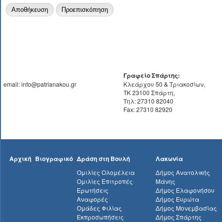
Γραφείο Σπάρτης:
email: info@patrianakou.gr
Κλεάρχου 50 & Τριακοσίων,
ΤΚ 23100 Σπάρτη,
Τηλ: 27310 82040
Fax: 27310 82920
Αρχική
Βιογραφικό
Δράση στη Βουλή
Λακωνία
Ομιλίες Ολομέλεια
Δήμος Ανατολικής
Ομιλίες Επιτροπές
Μάνης
Ερωτήσεις
Δήμος Ελαφονήσου
Αναφορές
Δήμος Ευρώτα
Ομάδες Φιλίας
Δήμος Μονεμβασίας
Εκπροσωπήσεις
Δήμος Σπάρτης