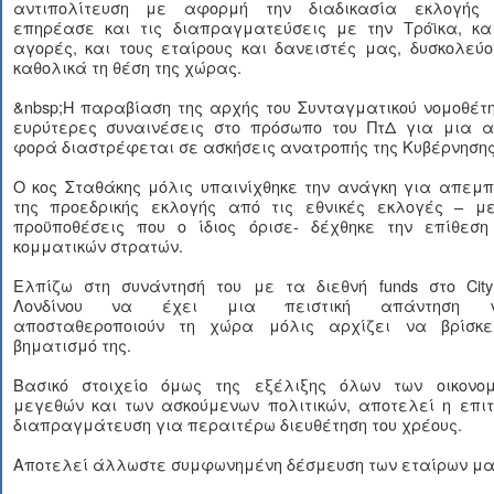
αντιπολίτευση με αφορμή την διαδικασία εκλογής 
επηρέασε και τις διαπραγματεύσεις με την Τρόϊκα, και
αγορές, και τους εταίρους και δανειστές μας, δυσκολεύ
καθολικά τη θέση της χώρας.
&nbsp;Η παραβίαση της αρχής του Συνταγματικού νομοθέτ
ευρύτερες συναινέσεις στο πρόσωπο του ΠτΔ για μια α
φορά διαστρέφεται σε ασκήσεις ανατροπής της Κυβέρνησης
Ο κος Σταθάκης μόλις υπαινίχθηκε την ανάγκη για απεμπ
της προεδρικής εκλογής από τις εθνικές εκλογές – με
προϋποθέσεις που ο ίδιος όρισε- δέχθηκε την επίθεση
κομματικών στρατών.
Ελπίζω στη συνάντησή του με τα διεθνή funds στο City
Λονδίνου να έχει μια πειστική απάντηση γ
αποσταθεροποιούν τη χώρα μόλις αρχίζει να βρίσκε
βηματισμό της.
Βασικό στοιχείο όμως της εξέλιξης όλων των οικονομ
μεγεθών και των ασκούμενων πολιτικών, αποτελεί η επιτ
διαπραγμάτευση για περαιτέρω διευθέτηση του χρέους.
Αποτελεί άλλωστε συμφωνημένη δέσμευση των εταίρων μα