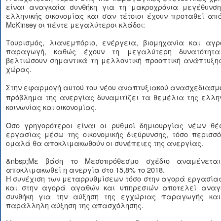
είναι αναγκαία συνθήκη για τη μακροχρόνια μεγέθυνση
ελληνικής οικονομίας και σαν τέτοιοι έχουν προταθεί απ
ΜcKinsey οι πέντε μεγαλύτεροι κλάδοι:
Τουρισμός, λιανεμπόριο, ενέργεια, βιομηχανία και αγρο
παραγωγή, καθώς έχουν τη μεγαλύτερη δυνατότητ
βελτιώσουν σημαντικά τη μελλοντική προοπτική ανάπτυξη
χώρας.
Στην εφαρμογή αυτού του νέου αναπτυξιακού ανασχεδιασμ
πρόβλημα της ανεργίας δυναμιτίζει τα θεμέλια της ελλη
κοινωνίας και οικονομίας.
Όσο γρηγορότεροι είναι οι ρυθμοί δημιουργίας νέων θέ
εργασίας μέσω της οικονομικής διεύρυνσης, τόσο περισσ
ομαλά θα αποκλιμακωθούν οι συνέπειες της ανεργίας.
&nbsp;Με βάση το Μεσοπρόθεσμο σχέδιο αναμένετα
αποκλιμακωθεί η ανεργία στο 15,8% το 2018.
Η συνέχιση των μεταρρυθμίσεων τόσο στην αγορά εργασία
και στην αγορά αγαθών και υπηρεσιών αποτελεί αναγ
συνθήκη για την αύξηση της εγχώριας παραγωγής και
παράλληλη αύξηση της απασχόλησης.