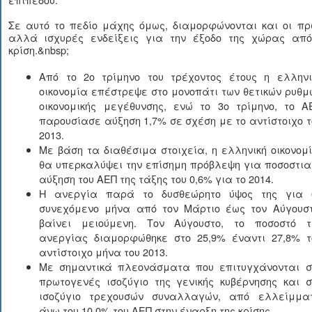
Σε αυτό το πεδίο μάχης όμως, διαμορφώνονται και οι πρ
αλλά ισχυρές ενδείξεις για την έξοδο της χώρας από
κρίση.&nbsp;
Από το 2ο τρίμηνο του τρέχοντος έτους η ελληνι
οικονομία επέστρεψε στο μονοπάτι των θετικών ρυθμ
οικονομικής μεγέθυνσης, ενώ το 3ο τρίμηνο, το Α
παρουσίασε αύξηση 1,7% σε σχέση με το αντίστοιχο τ
2013.
Με βάση τα διαθέσιμα στοιχεία, η ελληνική οικονομί
θα υπερκαλύψει την επίσημη πρόβλεψη για ποσοστια
αύξηση του ΑΕΠ της τάξης του 0,6% για το 2014.
Η ανεργία παρά το δυσθεώρητο ύψος της για 
συνεχόμενο μήνα από τον Μάρτιο έως τον Αύγουστ
βαίνει μειούμενη. Τον Αύγουστο, το ποσοστό τ
ανεργίας διαμορφώθηκε στο 25,9% έναντι 27,8% τ
αντίστοιχο μήνα του 2013.
Με σημαντικά πλεονάσματα που επιτυγχάνονται σ
πρωτογενές ισοζύγιο της γενικής κυβέρνησης και σ
ισοζύγιο τρεχουσών συναλλαγών, από ελλείμμα
άνω του 10,0% του ΑΕΠ στην έναρξη της κρίσης.