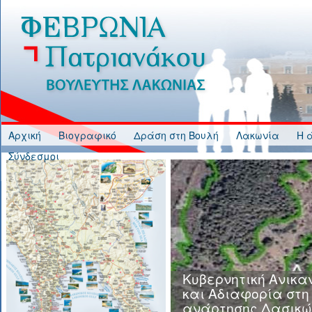
Jump to Content
Αρχική
Βιογραφικό
Δράση στη Βουλή
Λακωνία
Η 
Σύνδεσμοι
Κυβερνητική Ανικα
και Αδιαφορία στη
ανάρτησης Δασικώ