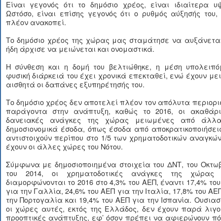
Είναι γεγονός ότι το δημόσιο χρέος, είναι ιδιαίτερα υ
Ωστόσο, είναι επίσης γεγονός ότι ο ρυθμός αύξησής του,
πλέον ανακοπεί.
Το δημόσιο χρέος της χώρας μας σταμάτησε να αυξάνεται
ήδη άρχισε να μειώνεται και ονομαστικά.
Η σύνθεση και η δομή του βελτιώθηκε, η μέση υπολειπό
φυσική διάρκειά του έχει χρονικά επεκταθεί, ενώ έχουν με
αισθητά οι δαπάνες εξυπηρέτησής του.
Το δημόσιο χρέος δεν αποτελεί πλέον τον απόλυτα περιορι
παράγοντα στην ανάπτυξη, καθώς το 2016, οι ακαθάρι
δανειακές ανάγκες της χώρας μειωμένες από άλλ
δημοσιονομικά έσοδα, όπως έσοδα από αποκρατικοποιήσει
αντιστοιχούν περίπου στο 1/5 των χρηματοδοτικών αναγκώ
έχουν οι άλλες χώρες του Νότου.
Σύμφωνα με δημοσιοποιημένα στοιχεία του ΔΝΤ, του Οκτω
του 2014, οι χρηματοδοτικές ανάγκες της χώρας
διαμορφώνονται το 2016 στο 4,3% του ΑΕΠ, έναντι 17,4% το
για την Γαλλία, 24,6% του ΑΕΠ για την Ιταλία, 17,8% του ΑΕ
την Πορτογαλία και 19,4% του ΑΕΠ για την Ισπανία. Ουσιασ
οι χώρες αυτές, εκτός της Ελλάδος, δεν έχουν παρά λιγ
προοπτικές ανάπτυξης, εφ’ όσον πρέπει να αφιερώνουν π