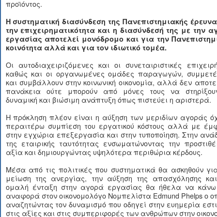
προϊόντος.
Η συστηματική διασύνδεση της Πανεπιστημιακής έρευνα
την επιχειρηματικότητα και η διασύνδεσή της με την α
εργασίας αποτελεί μονόδρομο και για την Πανεπιστημ
κοινότητα αλλά και για τον ιδιωτικό τομέα.
Οι αυτοδιαχειριζόμενες και οι συνεταιριστικές επιχειρ
καθώς και οι οργανωμένες ομάδες παραγωγών, συμμετέ
και συμβάλλουν στην κοινωνική οικονομία, αλλά δεν αποτ
πανάκεια ούτε μπορούν από μόνες τους να στηρίξου
δυναμική και βιώσιμη ανάπτυξη όπως πιστεύει η αριστερά.
Η πρόκληση πλέον είναι η αύξηση των μεριδίων αγοράς ό
περαιτέρω συμπίεση του εργατικού κόστους αλλά με έμ
στην εγχώρια επεξεργασία και στην τυποποίηση. Στην ανά
της εταιρικής ταυτότητας ενσωματώνοντας την προστιθέ
αξία και δημιουργώντας υψηλότερα περιθώρια κέρδους.
Μέσα από τις πολιτικές που συστηματικά θα ασκηθούν γι
μείωση της ανεργίας, την αύξηση της απασχόλησης και
ομαλή ένταξη στην αγορά εργασίας θα ήθελα να κάνω
αναφορά στον οικονομολόγο Νομπελίστα Edmund Phelps ο ο
αναζητώντας τον δυναμισμό που οδηγεί στην ευημερία εστ
στις αξίες και στις συμπεριφορές των ανθρώπων στην οικον