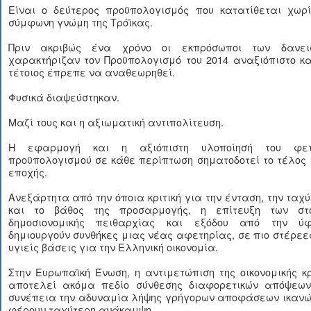
Είναι ο δεύτερος προϋπολογισμός που κατατίθεται χωρί
σύμφωνη γνώμη της Τρόϊκας.
Πριν ακριβώς ένα χρόνο οι εκπρόσωποι των δανει
χαρακτήριζαν τον Προϋπολογισμό του 2014 αναξιόπιστο κ
τέτοιος έπρεπε να αναθεωρηθεί.
Φυσικά διαψεύστηκαν.
Μαζί τους και η αξιωματική αντιπολίτευση.
Η εφαρμογή και η αξιόπιστη υλοποίησή του φετ
προϋπολογισμού σε κάθε περίπτωση σηματοδοτεί το τέλος
εποχής.
Ανεξάρτητα από την όποια κριτική για την ένταση, την ταχ
και το βάθος της προσαρμογής, η επίτευξη των στ
δημοσιονομικής πειθαρχίας και εξόδου από την ύφ
δημιουργούν συνθήκες μιας νέας αφετηρίας, σε πιο στέρεε
υγιείς βάσεις για την Ελληνική οικονομία.
Στην Ευρωπαϊκή Ένωση, η αντιμετώπιση της οικονομικής κ
αποτελεί ακόμα πεδίο σύνθεσης διαφορετικών απόψεων
συνέπεια την αδυναμία λήψης γρήγορων αποφάσεων ικανώ
φέρουν ταχύτερη ανάκαμψη.