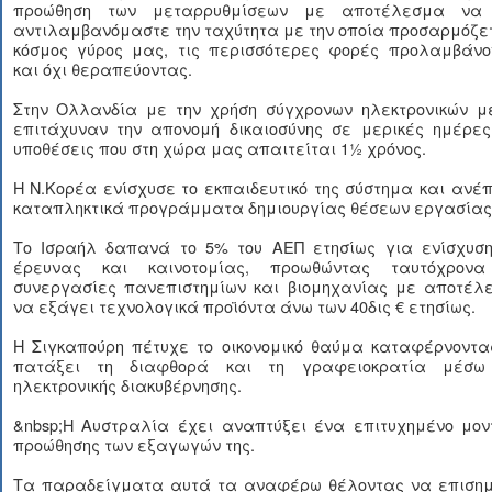
προώθηση των μεταρρυθμίσεων με αποτέλεσμα να
αντιλαμβανόμαστε την ταχύτητα με την οποία προσαρμόζε
κόσμος γύρος μας, τις περισσότερες φορές προλαμβάνο
και όχι θεραπεύοντας.
Στην Ολλανδία με την χρήση σύγχρονων ηλεκτρονικών μ
επιτάχυναν την απονομή δικαιοσύνης σε μερικές ημέρες
υποθέσεις που στη χώρα μας απαιτείται 1½ χρόνος.
Η Ν.Κορέα ενίσχυσε το εκπαιδευτικό της σύστημα και ανέ
καταπληκτικά προγράμματα δημιουργίας θέσεων εργασίας
Το Ισραήλ δαπανά το 5% του ΑΕΠ ετησίως για ενίσχυση
έρευνας και καινοτομίας, προωθώντας ταυτόχρονα
συνεργασίες πανεπιστημίων και βιομηχανίας με αποτέλ
να εξάγει τεχνολογικά προϊόντα άνω των 40δις € ετησίως.
Η Σιγκαπούρη πέτυχε το οικονομικό θαύμα καταφέρνοντα
πατάξει τη διαφθορά και τη γραφειοκρατία μέσω
ηλεκτρονικής διακυβέρνησης.
&nbsp;Η Αυστραλία έχει αναπτύξει ένα επιτυχημένο μον
προώθησης των εξαγωγών της.
Τα παραδείγματα αυτά τα αναφέρω θέλοντας να επιση