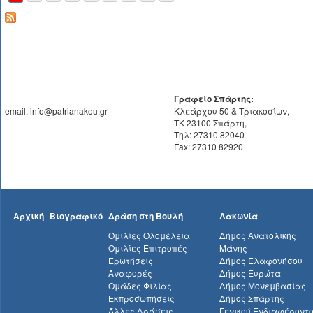
Γραφείο Σπάρτης:
email: info@patrianakou.gr
Κλεάρχου 50 & Τριακοσίων,
ΤΚ 23100 Σπάρτη,
Τηλ: 27310 82040
Fax: 27310 82920
Αρχική
Βιογραφικό
Δράση στη Βουλή
Λακωνία
Ομιλίες Ολομέλεια
Δήμος Ανατολικής
Ομιλίες Επιτροπές
Μάνης
Ερωτήσεις
Δήμος Ελαφονήσου
Αναφορές
Δήμος Ευρώτα
Ομάδες Φιλίας
Δήμος Μονεμβασίας
Εκπροσωπήσεις
Δήμος Σπάρτης
Άλλες Δράσεις
Γενικού Ενδιαφέροντ