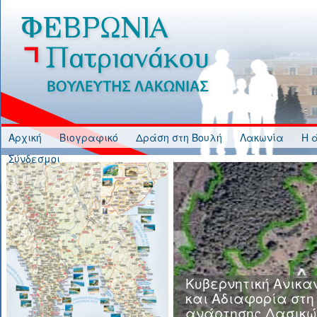
Jump to Content
Αρχική
Βιογραφικό
Δράση στη Βουλή
Λακωνία
Η 
Σύνδεσμοι
Κυβερνητική Ανικα
και Αδιαφορία στη
ανάρτησης Δασικώ