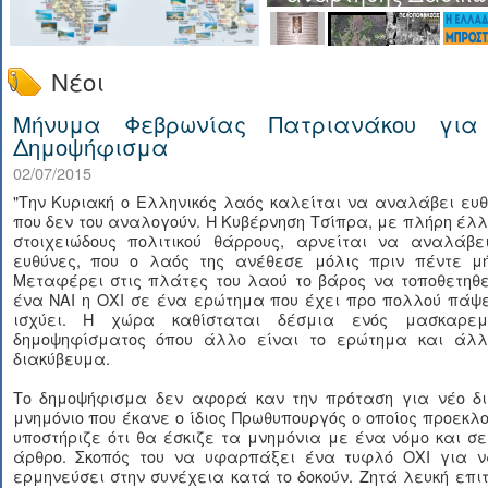
Νέοι
Μήνυμα Φεβρωνίας Πατριανάκου για
Δημοψήφισμα
02/07/2015
"Την Κυριακή ο Ελληνικός λαός καλείται να αναλάβει ευ
που δεν του αναλογούν. Η Κυβέρνηση Τσίπρα, με πλήρη έλ
στοιχειώδους πολιτικού θάρρους, αρνείται να αναλάβει
ευθύνες, που ο λαός της ανέθεσε μόλις πριν πέντε μή
Μεταφέρει στις πλάτες του λαού το βάρος να τοποθετηθε
ένα ΝΑΙ η ΟΧΙ σε ένα ερώτημα που έχει προ πολλού πάψε
ισχύει. Η χώρα καθίσταται δέσμια ενός μασκαρεμ
δημοψηφίσματος όπου άλλο είναι το ερώτημα και άλλ
διακύβευμα.
Το δημοψήφισμα δεν αφορά καν την πρόταση για νέο δι
μνημόνιο που έκανε ο ίδιος Πρωθυπουργός ο οποίος προεκλ
υποστήριζε ότι θα έσκιζε τα μνημόνια με ένα νόμο και σ
άρθρο. Σκοπός του να υφαρπάξει ένα τυφλό ΟΧΙ για ν
ερμηνεύσει στην συνέχεια κατά το δοκούν. Ζητά λευκή επι