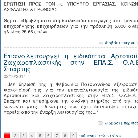
ΕΡΩΤΗΣΗ ΠΡΟΣ ΤΟΝ κ. ΥΠΟΥΡΓΟ ΕΡΓΑΣΙΑΣ, ΚΟΙΝΩΝ
ΑΣΦΑΛΙΣΗΣ & ΠΡΟΝΟΙΑΣ
Θέμα : «Προβλήματα στη διαδικασία υπαγωγής στο Πρόγρ
επιχορήγησης επιχειρήσεων για την πρόσληψη 5.000 ανέ
ηλικίας 25-66 ετών»
διαβάστε περισσ
Επαναλειτουργεί η ειδικότητα Αρτοποιί
Ζαχαροπλαστικής στην ΕΠΑ.Σ. Ο.Α.Ε
Σπάρτης
02/10/2014
"...Με δήλωσή της η Φεβρωνία Πατριανάκου εξέφρασε
ικανοποίησή της για την επαναλειτουργία της ειδικότ
Αρτοποιίας και Ζαχαροπλαστικής στην ΕΠΑ.Σ. Ο.Α.Ε.Δ.
Σπάρτη και επεσήμανε την ανάγκη στήριξης από την το
κοινωνία μιας ειδικότητας που έχει διαγράψει πετυχη
πορεία από την έναρξη λειτουργίας της..."
διαβάστε περισσ
Σελίδες
1
2
3
4
5
6
7
8
9
επόμενη ›
τελευταία »