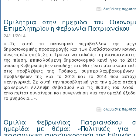
διαβάστε περισσ
Ομιλήτρια στην ημερίδα του Οικονομι
Επιμελητηρίου η Φεβρωνία Πατριανάκου
24/11/2014
«…Σε αυτό το οικονομικό περιβάλλον της μεγ
δημοσιονομικής προσαρμογής και των δυσβάστακτων κοινω
συνεπειών επέλεξε η Τρόικα να ασκήσει τη διαπραγματευ
της πίεση, επικαλούμενη δημοσιονομικό κενό για το 201
οποίο η Κυβέρνηση δεν αποδέχεται. Θα είναι μία ακόμα ασ
στις προβλέψεις της Τρόικας, συμπεριλαμβανομένων
προβλέψεών της για το 2013 και το 2014 που αστόχ
πανηγυρικά. Σε αυτή την προσβλητική για την χώρα στάσ
φανερώνει έλλειψη σεβασμού για τις θυσίες του λαού 
απαιτείται συναίνεση και συνεννόηση για την ομαλή έξοδ
το μνημόνιο…».
διαβάστε περισσ
Ομιλία Φεβρωνίας Πατριανάκου σ
ημερίδα με θέμα: «Πολιτικές για 
παραγωγική ανασυγκρότηση της Εθνικής 