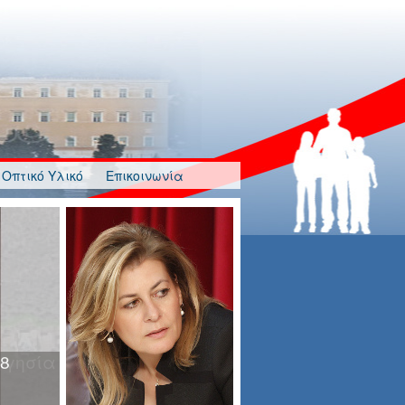
Οπτικό Υλικό
Επικοινωνία
λγησία