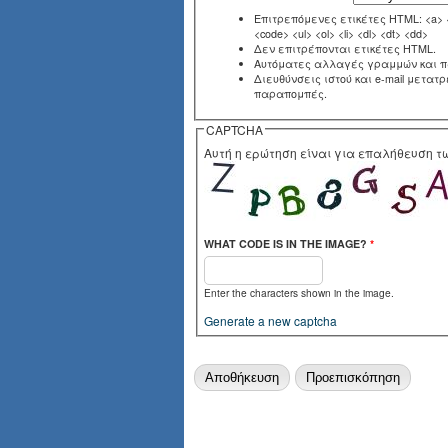
Επιτρεπόμενες ετικέτες HTML: <a> <e
<code> <ul> <ol> <li> <dl> <dt> <dd>
Δεν επιτρέπονται ετικέτες HTML.
Αυτόματες αλλαγές γραμμών και 
Διευθύνσεις ιστού και e-mail μετατ
παραπομπές.
CAPTCHA
Αυτή η ερώτηση είναι για επαλήθευση 
WHAT CODE IS IN THE IMAGE?
*
Enter the characters shown in the image.
Generate a new captcha