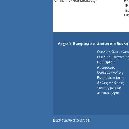
email: info@patrianakou.gr
Κλ
ΤΚ
Τη
Fa
Αρχική
Βιογραφικό
Δράση στη Βουλή
Ομιλίες Ολομέλει
Ομιλίες Επιτροπέ
Ερωτήσεις
Αναφορές
Ομάδες Φιλίας
Εκπροσωπήσεις
Άλλες Δράσεις
Συνταγματική
Αναθεώρηση
Βασισμένο στο
Drupal