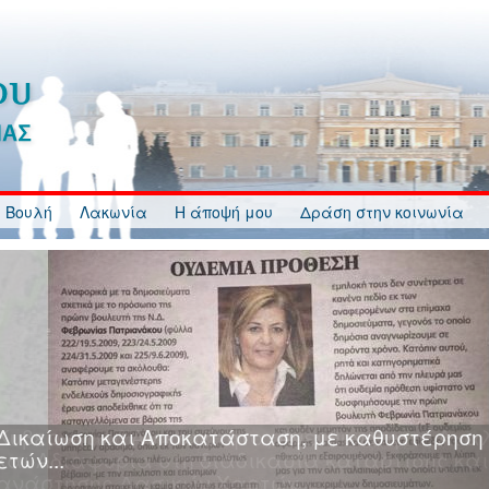
 Βουλή
Λακωνία
Η άποψή μου
Δράση στην κοινωνία
Κυβερνητική Ανικανότητα, Ανευθυνότητα, Ανα
και Αδιαφορία στη διαδικασία κατάρτισης και
ανάρτησης Δασικών Χαρτών