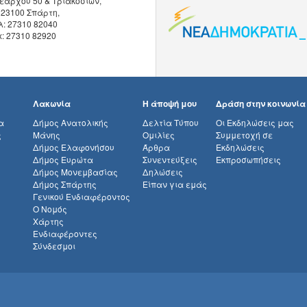
εάρχου 50 & Τριακοσίων,
 23100 Σπάρτη,
λ: 27310 82040
x: 27310 82920
Λακωνία
Η άποψή μου
Δράση στην κοινωνία
α
Δήμος Ανατολικής
Δελτία Τύπου
Οι Εκδηλώσεις μας
ς
Μάνης
Ομιλίες
Συμμετοχή σε
Δήμος Ελαφονήσου
Άρθρα
Εκδηλώσεις
Δήμος Ευρώτα
Συνεντεύξεις
Εκπροσωπήσεις
Δήμος Μονεμβασίας
Δηλώσεις
Δήμος Σπάρτης
Είπαν για εμάς
Γενικού Ενδιαφέροντος
Ο Νομός
Χάρτης
Ενδιαφέροντες
Σύνδεσμοι