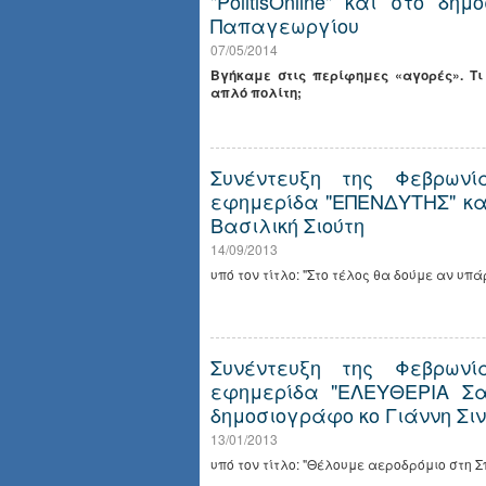
"PolitisOnline" και στο δ
Παπαγεωργίου
07/05/2014
Βγήκαμε στις περίφημες «αγορές». Τι
απλό πολίτη;
Συνέντευξη της Φεβρωνί
εφημερίδα "ΕΠΕΝΔΥΤΗΣ" κα
Βασιλική Σιούτη
14/09/2013
υπό τον τίτλο: "Στο τέλος θα δούμε αν υπάρχ
Συνέντευξη της Φεβρωνί
εφημερίδα "ΕΛΕΥΘΕΡΙΑ Σα
δημοσιογράφο κο Γιάννη Σι
13/01/2013
υπό τον τίτλο: "Θέλουμε αεροδρόμιο στη 