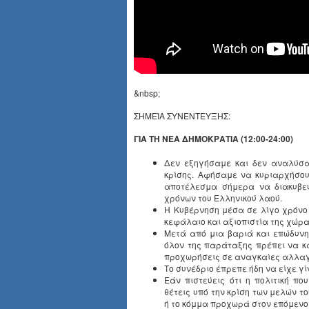
&nbsp;
ΣΗΜΕΊΑ ΣΥΝΕΝΤΕΥΞΗΣ:
ΓΙΑ ΤΗ ΝΕΑ ΔΗΜΟΚΡΑΤΙΑ (12:00-24:00)
Δεν εξηγήσαμε και δεν αναλύσα
κρίσης. Αφήσαμε να κυριαρχήσου
αποτέλεσμα σήμερα να διακυβεύ
χρόνων του Ελληνικού λαού.
Η Κυβέρνηση μέσα σε λίγο χρόνο
κεφάλαιο και αξιοπιστία της χώρ
Μετά από μια βαριά και επώδυνη
όλον της παράταξης πρέπει να κά
προχωρήσεις σε αναγκαίες αλλαγ
Το συνέδριο έπρεπε ήδη να είχε γίν
Εάν πιστεύεις ότι η πολιτική π
θέτεις υπό την κρίση των μελών τ
ή το κόμμα προχωρά στον επόμενο