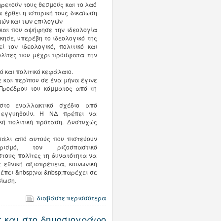
ρετούν τους θεσμούς και το λαό
 έρθει η ιστορική τους δικαίωση
μών και των επιλογών
 και που αψήφησε την ιδεολογία
σκησε, υπερέβη το ιδεολογικό της
 τον ιδεολογικό, πολιτικό και
ολίτες που μέχρι πρόσφατα την
 και πολιτικό κεφάλαιο.
 και περίπου σε ένα μήνα έγινε
 Προέδρου του κόμματος από τη
ιστο εναλλακτικό σχέδιο από
εγγυηθούν. Η ΝΔ πρέπει να
κή πολιτική πρόταση. Δυστυχώς
πάλι από αυτούς που πιστεύουν
ρισμό, τον ριζοσπαστικό
στους πολίτες τη δυνατότητα να
 εθνική αξιοπρέπεια, κοινωνική
ρέπει &nbsp;να &nbsp;παρέχει σε
βίωση.
διαβάστε περισσότερα
gr και στο δημοσιογράφο