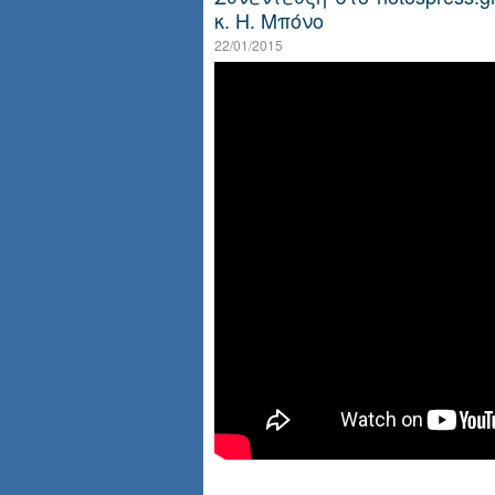
κ. Η. Μπόνο
22/01/2015