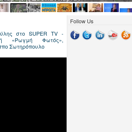
Follow Us
 ύλης στο SUPER TV -
πή «Ρωγμή Φωτός»,
ππο Σωτηρόπουλο