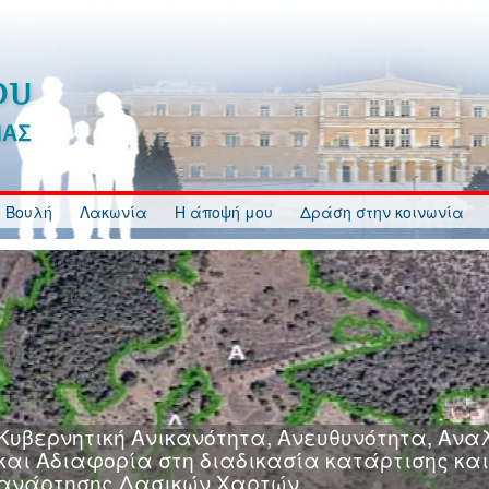
 Βουλή
Λακωνία
Η άποψή μου
Δράση στην κοινωνία
Κυβερνητική Ανικανότητα, Ανευθυνότητα, Ανα
και Αδιαφορία στη διαδικασία κατάρτισης και
ανάρτησης Δασικών Χαρτών