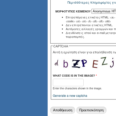
Περισσότερες πληροφορίες γι
ΜΟΡΦΌΤΥΠΟΣ ΚΕΙΜΈΝΟΥ
Επιτρεπόμενες ετικέτες HTML: <a> <e
<code> <ul> <ol> <li> <dl> <dt> <dd>
Δεν επιτρέπονται ετικέτες HTML.
Αυτόματες αλλαγές γραμμών και 
Διευθύνσεις ιστού και e-mail μετατ
παραπομπές.
CAPTCHA
Αυτή η ερώτηση είναι για επαλήθευση 
WHAT CODE IS IN THE IMAGE?
*
Enter the characters shown in the image.
Generate a new captcha