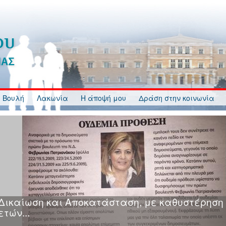
 Βουλή
Λακωνία
Η άποψή μου
Δράση στην κοινωνία
Κυβερνητική Ανικανότητα, Ανευθυνότητα, Ανα
και Αδιαφορία στη διαδικασία κατάρτισης και
ανάρτησης Δασικών Χαρτών