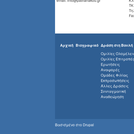
email: info@patrianakou.gr
Κλ
ΤΚ
Τη
Fa
Αρχική
Βιογραφικό
Δράση στη Βουλή
Ομιλίες Ολομέλει
Ομιλίες Επιτροπέ
Ερωτήσεις
Αναφορές
Ομάδες Φιλίας
Εκπροσωπήσεις
Άλλες Δράσεις
Συνταγματική
Αναθεώρηση
Βασισμένο στο
Drupal