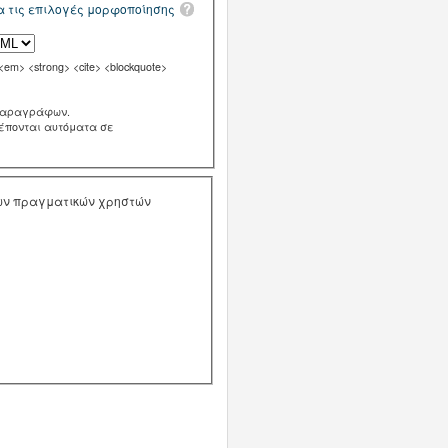
α τις επιλογές μορφοποίησης
m> <strong> <cite> <blockquote>
παραγράφων.
ρέπονται αυτόματα σε
των πραγματικών χρηστών