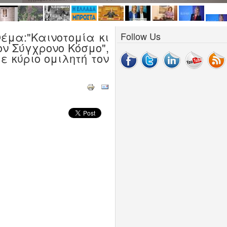
έμα:"Καινοτομία κι
Follow Us
ον Σύγχρονο Κόσμο",
ε κύριο ομιλητή τον