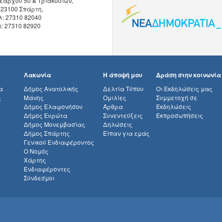
εάρχου 50 & Τριακοσίων,
 23100 Σπάρτη,
λ: 27310 82040
x: 27310 82920
Λακωνία
Η άποψή μου
Δράση στην κοινωνία
α
Δήμος Ανατολικής
Δελτία Τύπου
Οι Εκδηλώσεις μας
ς
Μάνης
Ομιλίες
Συμμετοχή σε
Δήμος Ελαφονήσου
Άρθρα
Εκδηλώσεις
Δήμος Ευρώτα
Συνεντεύξεις
Εκπροσωπήσεις
Δήμος Μονεμβασίας
Δηλώσεις
Δήμος Σπάρτης
Είπαν για εμάς
Γενικού Ενδιαφέροντος
Ο Νομός
Χάρτης
Ενδιαφέροντες
Σύνδεσμοι