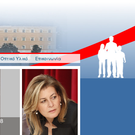
Οπτικό Υλικό
Επικοινωνία
λγησία